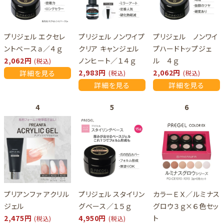
プリジェル エクセレ
プリジェル ノンワイプ
プリジェル ノンワイ
ントベースａ／４ｇ
クリア キャンジェル
プハードトップジェ
2,062円
ノンヒート／１４ｇ
ル ４ｇ
(税込)
2,983円
2,062円
詳細を見る
(税込)
(税込)
詳細を見る
詳細を見る
プリアンファ アクリル
プリジェル スタイリン
カラーＥＸ／ルミナス
ジェル
グベース／１５ｇ
グロウ３ｇ×６色セッ
2,475円
4,950円
ト
(税込)
(税込)