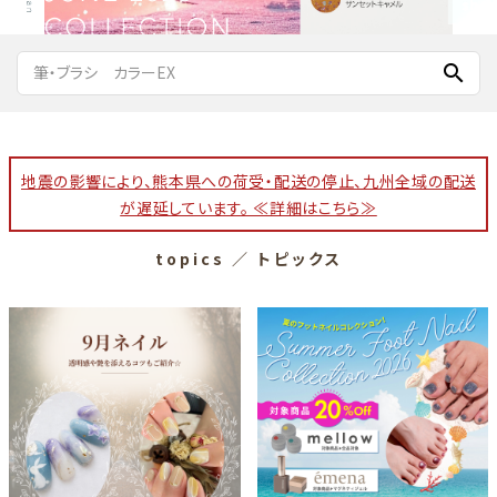
search
地震の影響により、熊本県への荷受・配送の停止、九州全域の配送
が遅延しています。 ≪詳細はこちら≫
topics
／ トピックス