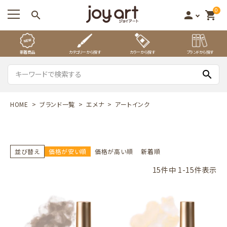
0
search
person
shopping_cart
新着商品
カテゴリーから探す
カラーから探す
ブランドから探す
search
HOME
ブランド一覧
エメナ
アートインク
並び替え
価格が安い順
価格が高い順
新着順
15
件中
1
-
15
件表示