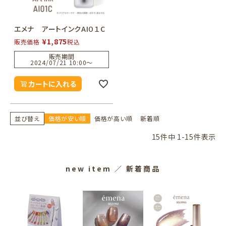
エメナ アートインクAI０１C
¥
1,875
販売価格
税込
販売期間
2024/07/21 10:00
〜
カートに入れる
並び替え
価格が安い順
価格が高い順
新着順
15
件中
1
-
15
件表示
new item
／ 新着商品