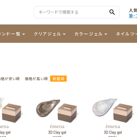
人
search
筆・
ランド一覧
クリアジェル
カラージェル
ネイルツ
る質問
ジェル
ェルミューズ
消毒・コットン
・フィルム
ケア・メイク
ケーター専用商品
シーナ
ノンワイプトップコート
カラーZ
ファイル・バッファー
箔
まつ毛アイテム
ジェルネイル技能検定商品
ンファ
ッタジェル
ット・シザー・スパチュラ
ー・フレーク
PREZMO
ニュアンスジェル
チャート・チップ関連
レジン・モールド
価格が安い順
価格が高い順
新着順
ティフラッシュジェル
イト
アートインク
その他ネイルツール
カラージェルポリッシュ
その他カラージェル