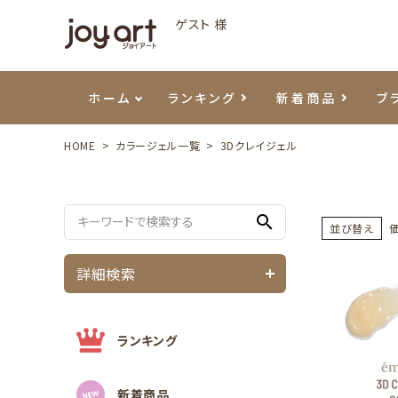
ゲスト 様
ホーム
ランキング
新着商品
ブ
HOME
カラージェル一覧
3Dクレイジェル
ご利用ガイド
プリジェル
ベースジェル
カラーEX
筆・ブラシ
プレシオサ
ハンド・ボディケア
セットアイテム
よくあ
エメナ
トップ
プリジ
溶剤・
ホイル
スキン
エデュ
search
モアノ
ウェービージェル
ネイルケア用品
メタルパーツ
プリア
テラコ
ピンセ
パウダ
並び替え
詳細検索
マグネティジェル
ネイルマシン
マグネ
LEDラ
フラッシュジェル
シーナ
ランキング
新着商品