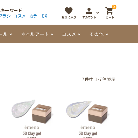
0
favorite
person
shopping_cart
気キーワード
ブラシ
コスメ
カラーEX
お気に入り
アカウント
カート
ール
ネイルアート
コスメ
その他
マイオーマイ
アート用ジェル
メロウ
プッシャー・ニッパー
パール・シェル
香水
3Dクレイジェル
容器・ポーチ
その他
7
件中
1
-
7
件表示
メタリックジェル