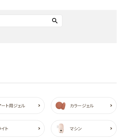
search
アート用ジェル
カラージェル
ライト
マシン