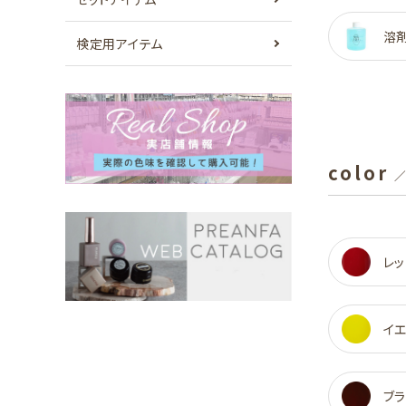
溶
検定用アイテム
color
／
レッ
イ
ブラ