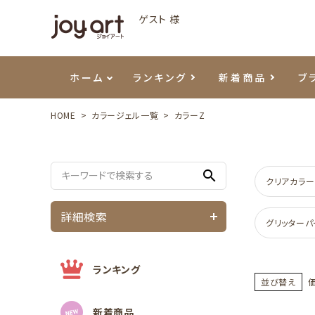
ゲスト 様
ホーム
ランキング
新着商品
ブ
HOME
カラージェル一覧
カラーZ
ご利用ガイド
プリジェル
ベースジェル
カラーEX
筆・ブラシ
プレシオサ
ハンド・ボディケア
セットアイテム
よくあ
エメナ
トップ
プリジ
溶剤・
ホイル
スキン
エデュ
search
モアノ
ウェービージェル
ネイルケア用品
メタルパーツ
プリア
テラコ
ピンセ
パウダ
クリアカラー
詳細検索
マグネティジェル
ネイルマシン
マグネ
LEDラ
グリッターパ
フラッシュジェル
シーナ
ランキング
並び替え
新着商品