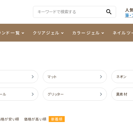
人
search
筆・
ランド一覧
クリアジェル
カラージェル
ネイルツ
る質問
ジェル
ェルミューズ
消毒・コットン
・フィルム
ケア・メイク
ケーター専用商品
シーナ
ノンワイプトップコート
カラーZ
ファイル・バッファー
箔
まつ毛アイテム
ジェルネイル技能検定商品
ンファ
ッタジェル
ット・シザー・スパチュラ
ー・フレーク
PREZMO
ニュアンスジェル
チャート・チップ関連
レジン・モールド
マット
ネオン
ティフラッシュジェル
イト
アートインク
その他ネイルツール
ール
グリッター
異素材
カラージェルポリッシュ
その他カラージェル
価格が安い順
価格が高い順
新着順