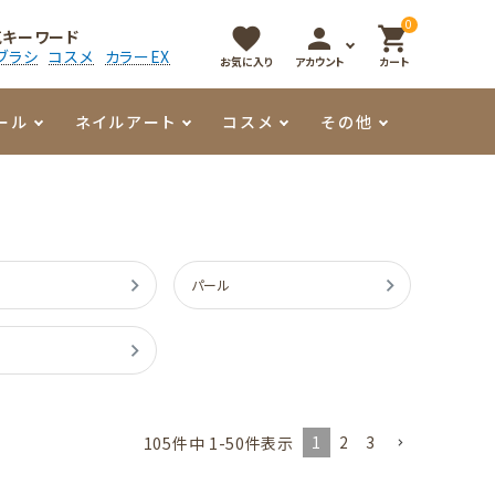
0
favorite
person
shopping_cart
気キーワード
ブラシ
コスメ
カラーEX
お気に入り
アカウント
カート
ール
ネイルアート
コスメ
その他
マイオーマイ
アート用ジェル
メロウ
プッシャー・ニッパー
パール・シェル
香水
3Dクレイジェル
容器・ポーチ
その他
パール
メタリックジェル
1
2
3
105
件中
1
-
50
件表示