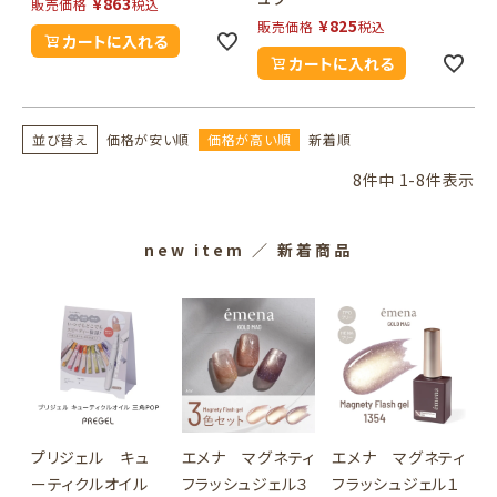
¥
863
販売価格
税込
¥
825
販売価格
税込
カートに入れる
カートに入れる
並び替え
価格が安い順
価格が高い順
新着順
8
件中
1
-
8
件表示
new item
／ 新着商品
プリジェル キュ
エメナ マグネティ
エメナ マグネティ
ーティクルオイル
フラッシュジェル３
フラッシュジェル１