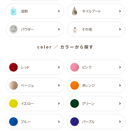
溶剤
ネイルアート
パウダー
その他
color
／ カラーから探す
レッド
ピンク
ベージュ
オレンジ
イエロー
グリーン
ブルー
パープル