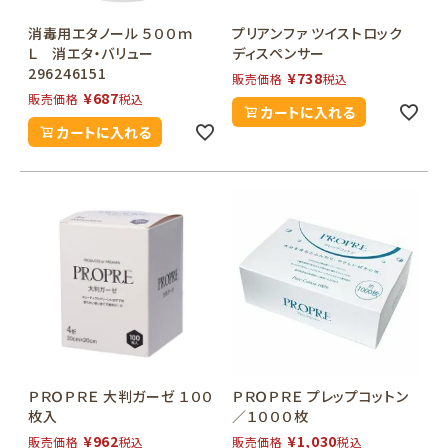
消毒用エタノール ５００ｍ
プリアンファ ツイストロック
Ｌ 消エタ・バリュー
ディスペンサー
296246151
¥
738
販売価格
税込
¥
687
販売価格
税込
カートに入れる
カートに入れる
ＰＲＯＰＲＥ 大判ガーゼ １００
ＰＲＯＰＲＥ プレップコットン
枚入
／１０００枚
¥
962
¥
1,030
販売価格
税込
販売価格
税込