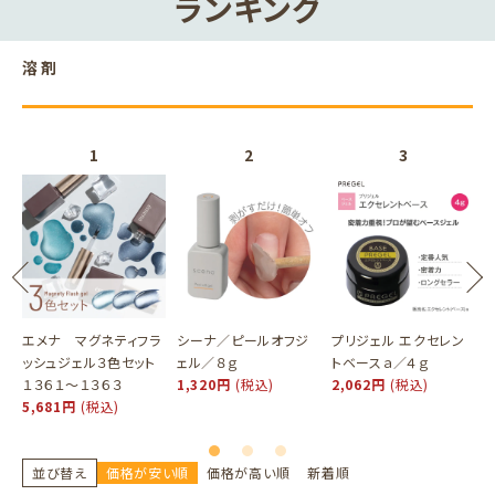
ランキング
溶剤
エメナ マグネティフラ
シーナ／ピールオフジ
プリジェル エクセレン
ッシュジェル３色セット
ェル／８ｇ
トベースａ／４ｇ
１３６１～１３６３
1,320円
(税込)
2,062円
(税込)
5,681円
(税込)
並び替え
価格が安い順
価格が高い順
新着順