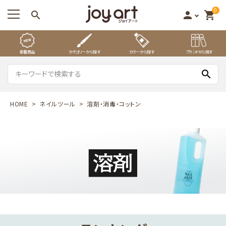
0
search
person
shopping_cart
新着商品
カテゴリーから探す
カラーから探す
ブランドから探す
search
HOME
ネイルツール
溶剤・消毒・コットン