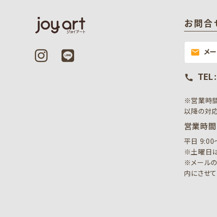
お問合
メ
mail
TEL 
call
※営業時
以降の対応
営業時間
平日 9:0
※土曜日は
※メールの
内にさせて