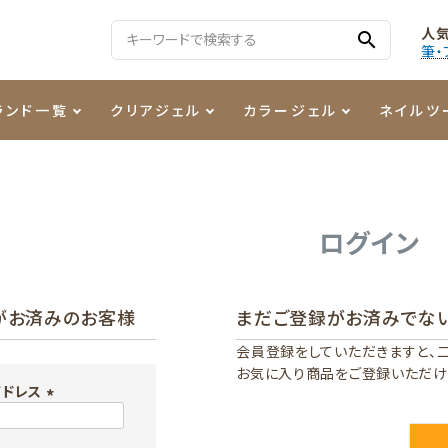
人
search
筆・
ランド一覧
クリアジェル
カラージェル
ネイルツ
る質問
ジェル
ェルミューズ
消毒・コットン
・フィルム
ケア・メイク
ケーター専用商品
シーナ
ノンワイプトップコート
カラーZ
ファイル・バッファー
箔
まつ毛アイテム
ジェルネイル技能検定商品
ログイン
ンファ
ッタジェル
ット・シザー・スパチュラ
ー・フレーク
PREZMO
ニュアンスジェル
チャート・チップ関連
レジン・モールド
がお済みのお客様
まだご登録がお済みでな
ティフラッシュジェル
イト
アートインク
その他ネイルツール
会員登録をしていただきますと、
お気に入り商品をご登録いただけ
カラージェルポリッシュ
その他カラージェル
アドレス
(
必