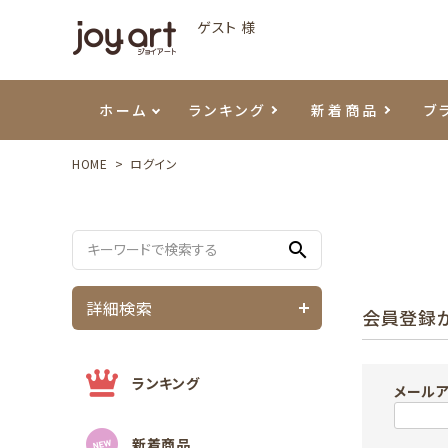
ゲスト 様
ホーム
ランキング
新着商品
ブ
HOME
ログイン
ご利用ガイド
プリジェル
ベースジェル
カラーEX
筆・ブラシ
プレシオサ
ハンド・ボディケア
セットアイテム
よくあ
エメナ
トップ
プリジ
溶剤・
ホイル
スキン
エデュ
search
モアノ
ウェービージェル
ネイルケア用品
メタルパーツ
プリア
テラコ
ピンセ
パウダ
詳細検索
会員登録
マグネティジェル
ネイルマシン
マグネ
LEDラ
フラッシュジェル
シーナ
ランキング
メール
新着商品