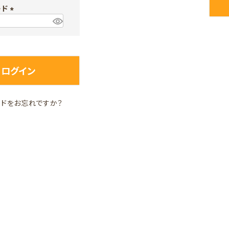
ード
須
)
(
必
須
)
ログイン
ードをお忘れですか？