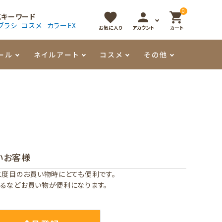
0
favorite
person
shopping_cart
気キーワード
ブラシ
コスメ
カラーEX
お気に入り
アカウント
カート
ール
ネイルアート
コスメ
その他
マイオーマイ
アート用ジェル
メロウ
プッシャー・ニッパー
パール・シェル
香水
3Dクレイジェル
容器・ポーチ
その他
いお客様
メタリックジェル
二度目のお買い物時にとても便利です。
るなどお買い物が便利になります。