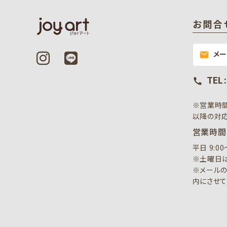
お問合
メ
mail
TEL 
call
※営業時
以降の対応
営業時間
平日 9:0
※土曜日は
※メールの
内にさせて