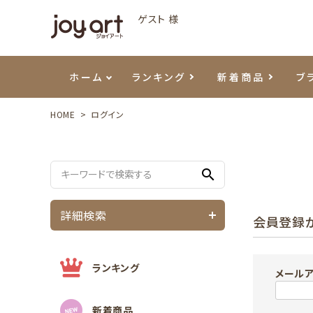
ゲスト 様
ホーム
ランキング
新着商品
ブ
HOME
ログイン
ご利用ガイド
プリジェル
ベースジェル
カラーEX
筆・ブラシ
プレシオサ
ハンド・ボディケア
セットアイテム
よくあ
エメナ
トップ
プリジ
溶剤・
ホイル
スキン
エデュ
search
モアノ
ウェービージェル
ネイルケア用品
メタルパーツ
プリア
テラコ
ピンセ
パウダ
詳細検索
会員登録
マグネティジェル
ネイルマシン
マグネ
LEDラ
フラッシュジェル
シーナ
ランキング
メール
新着商品