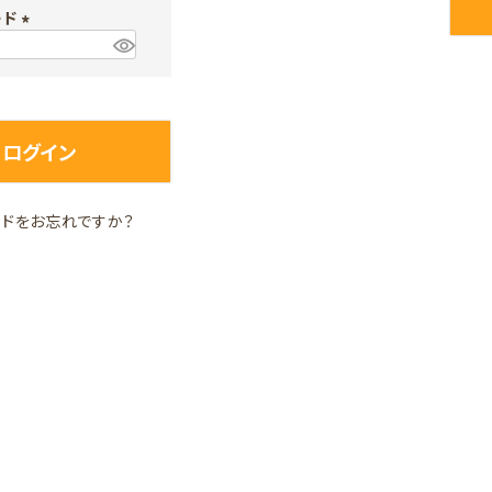
ード
須
)
(
必
須
)
ログイン
ードをお忘れですか？