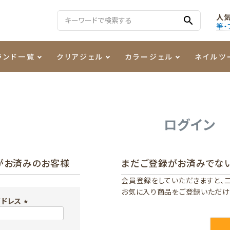
人
search
筆・
ランド一覧
クリアジェル
カラージェル
ネイルツ
る質問
ジェル
ェルミューズ
消毒・コットン
・フィルム
ケア・メイク
ケーター専用商品
シーナ
ノンワイプトップコート
カラーZ
ファイル・バッファー
箔
まつ毛アイテム
ジェルネイル技能検定商品
ログイン
ンファ
ッタジェル
ット・シザー・スパチュラ
ー・フレーク
PREZMO
ニュアンスジェル
チャート・チップ関連
レジン・モールド
がお済みのお客様
まだご登録がお済みでな
ティフラッシュジェル
イト
アートインク
その他ネイルツール
会員登録をしていただきますと、
お気に入り商品をご登録いただけ
カラージェルポリッシュ
その他カラージェル
アドレス
(
必