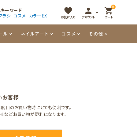
0
favorite
person
shopping_cart
気キーワード
ブラシ
コスメ
カラーEX
お気に入り
アカウント
カート
ール
ネイルアート
コスメ
その他
マイオーマイ
アート用ジェル
メロウ
プッシャー・ニッパー
パール・シェル
香水
3Dクレイジェル
容器・ポーチ
その他
いお客様
メタリックジェル
二度目のお買い物時にとても便利です。
るなどお買い物が便利になります。