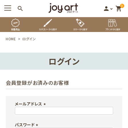
0
search
person
shopping_cart
新着商品
カテゴリーから探す
カラーから探す
ブランドから探す
HOME
ログイン
ログイン
会員登録がお済みのお客様
メールアドレス
(
必
パスワード
須