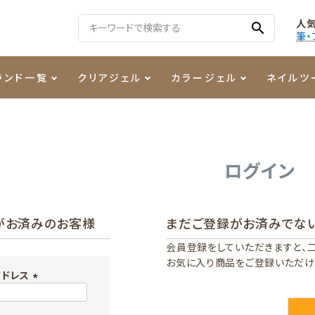
人
search
筆・
ランド一覧
クリアジェル
カラージェル
ネイルツ
る質問
ジェル
ェルミューズ
消毒・コットン
・フィルム
ケア・メイク
ケーター専用商品
シーナ
ノンワイプトップコート
カラーZ
ファイル・バッファー
箔
まつ毛アイテム
ジェルネイル技能検定商品
ログイン
ンファ
ッタジェル
ット・シザー・スパチュラ
ー・フレーク
PREZMO
ニュアンスジェル
チャート・チップ関連
レジン・モールド
がお済みのお客様
まだご登録がお済みでな
ティフラッシュジェル
イト
アートインク
その他ネイルツール
会員登録をしていただきますと、
お気に入り商品をご登録いただけ
カラージェルポリッシュ
その他カラージェル
アドレス
(
必