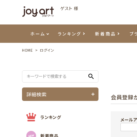
ゲスト 様
ホーム
ランキング
新着商品
ブ
HOME
ログイン
ご利用ガイド
プリジェル
ベースジェル
カラーEX
筆・ブラシ
プレシオサ
ハンド・ボディケア
セットアイテム
よくあ
エメナ
トップ
プリジ
溶剤・
ホイル
スキン
エデュ
search
モアノ
ウェービージェル
ネイルケア用品
メタルパーツ
プリア
テラコ
ピンセ
パウダ
詳細検索
会員登録
マグネティジェル
ネイルマシン
マグネ
LEDラ
フラッシュジェル
シーナ
ランキング
メール
新着商品