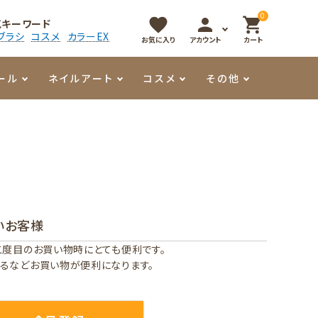
0
favorite
person
shopping_cart
気キーワード
ブラシ
コスメ
カラーEX
お気に入り
アカウント
カート
ール
ネイルアート
コスメ
その他
マイオーマイ
アート用ジェル
メロウ
プッシャー・ニッパー
パール・シェル
香水
3Dクレイジェル
容器・ポーチ
その他
いお客様
メタリックジェル
二度目のお買い物時にとても便利です。
るなどお買い物が便利になります。