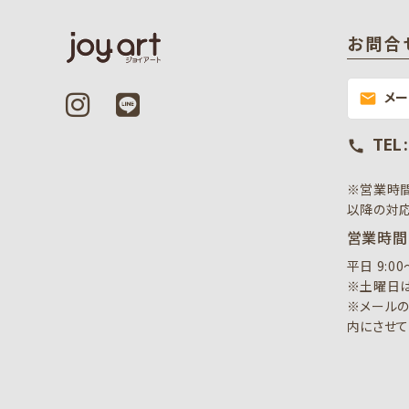
お問合
メ
mail
TEL 
call
※営業時
以降の対応
営業時間
平日 9:0
※土曜日は
※メールの
内にさせて