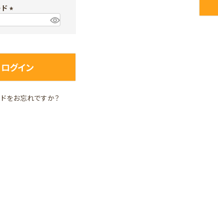
ード
須
)
(
必
須
)
ログイン
ードをお忘れですか？