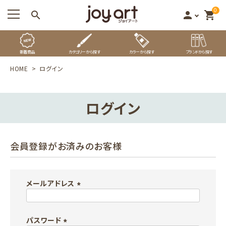
0
search
person
shopping_cart
新着商品
カテゴリーから探す
カラーから探す
ブランドから探す
HOME
ログイン
ログイン
会員登録がお済みのお客様
メールアドレス
(
必
パスワード
須