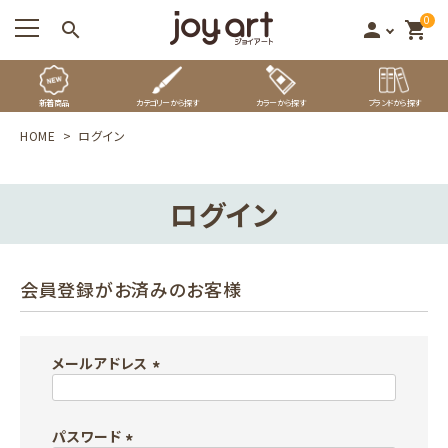
0
search
person
shopping_cart
新着商品
カテゴリーから探す
カラーから探す
ブランドから探す
HOME
ログイン
ログイン
会員登録がお済みのお客様
メールアドレス
(
必
パスワード
須