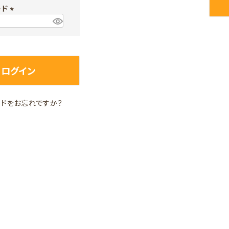
ード
須
)
(
必
須
)
ログイン
ードをお忘れですか？