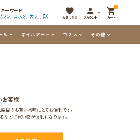
0
favorite
person
shopping_cart
気キーワード
ブラシ
コスメ
カラーEX
お気に入り
アカウント
カート
ール
ネイルアート
コスメ
その他
マイオーマイ
アート用ジェル
メロウ
プッシャー・ニッパー
パール・シェル
香水
3Dクレイジェル
容器・ポーチ
その他
いお客様
メタリックジェル
二度目のお買い物時にとても便利です。
るなどお買い物が便利になります。