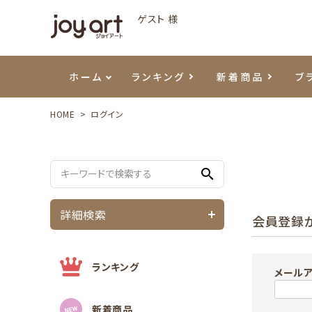
ゲスト 様
ホーム
ランキング
新着商品
ブ
HOME
ログイン
ご利用ガイド
プリジェル
ベースジェル
カラーEX
筆・ブラシ
プレシオサ
ハンド・ボディケア
セットアイテム
よくあ
エメナ
トップ
プリジ
溶剤・
ホイル
スキン
エデュ
search
モアノ
ウェービージェル
ネイルケア用品
メタルパーツ
プリア
テラコ
ピンセ
パウダ
詳細検索
会員登録
マグネティジェル
ネイルマシン
マグネ
LEDラ
フラッシュジェル
シーナ
ランキング
メール
新着商品