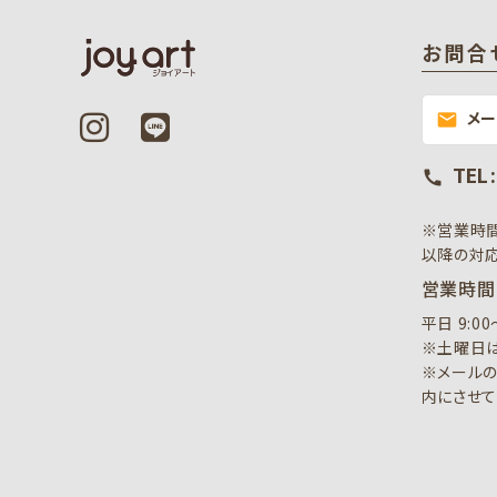
お問合
メ
mail
TEL 
call
※営業時
以降の対応
営業時間
平日 9:0
※土曜日は
※メールの
内にさせて