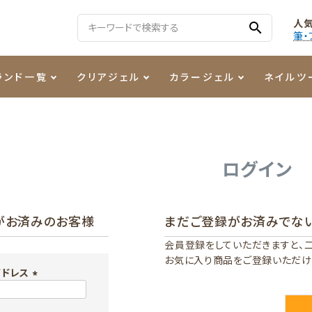
人
search
筆・
ランド一覧
クリアジェル
カラージェル
ネイルツ
る質問
ジェル
ェルミューズ
消毒・コットン
・フィルム
ケア・メイク
ケーター専用商品
シーナ
ノンワイプトップコート
カラーZ
ファイル・バッファー
箔
まつ毛アイテム
ジェルネイル技能検定商品
ログイン
ンファ
ッタジェル
ット・シザー・スパチュラ
ー・フレーク
PREZMO
ニュアンスジェル
チャート・チップ関連
レジン・モールド
がお済みのお客様
まだご登録がお済みでな
ティフラッシュジェル
イト
アートインク
その他ネイルツール
会員登録をしていただきますと、
お気に入り商品をご登録いただけ
カラージェルポリッシュ
その他カラージェル
アドレス
(
必