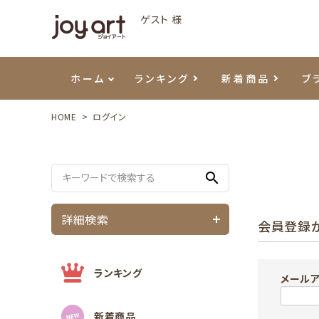
ゲスト 様
ホーム
ランキング
新着商品
ブ
HOME
ログイン
ご利用ガイド
プリジェル
ベースジェル
カラーEX
筆・ブラシ
プレシオサ
ハンド・ボディケア
セットアイテム
よくあ
エメナ
トップ
プリジ
溶剤・
ホイル
スキン
エデュ
search
モアノ
ウェービージェル
ネイルケア用品
メタルパーツ
プリア
テラコ
ピンセ
パウダ
詳細検索
会員登録
マグネティジェル
ネイルマシン
マグネ
LEDラ
フラッシュジェル
シーナ
ランキング
メール
新着商品