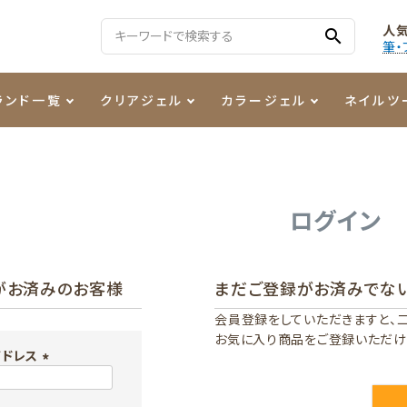
人
search
筆・
ランド一覧
クリアジェル
カラージェル
ネイルツ
る質問
ジェル
ェルミューズ
消毒・コットン
・フィルム
ケア・メイク
ケーター専用商品
シーナ
ノンワイプトップコート
カラーZ
ファイル・バッファー
箔
まつ毛アイテム
ジェルネイル技能検定商品
ログイン
ンファ
ッタジェル
ット・シザー・スパチュラ
ー・フレーク
PREZMO
ニュアンスジェル
チャート・チップ関連
レジン・モールド
がお済みのお客様
まだご登録がお済みでな
ティフラッシュジェル
イト
アートインク
その他ネイルツール
会員登録をしていただきますと、
お気に入り商品をご登録いただけ
カラージェルポリッシュ
その他カラージェル
アドレス
(
必