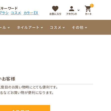
0
favorite
person
shopping_cart
気キーワード
ブラシ
コスメ
カラーEX
お気に入り
アカウント
カート
ール
ネイルアート
コスメ
その他
マイオーマイ
アート用ジェル
メロウ
プッシャー・ニッパー
パール・シェル
香水
3Dクレイジェル
容器・ポーチ
その他
いお客様
メタリックジェル
二度目のお買い物時にとても便利です。
るなどお買い物が便利になります。