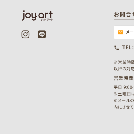
お問合
メ
mail
TEL 
call
※営業時
以降の対応
営業時間
平日 9:0
※土曜日は
※メールの
内にさせて