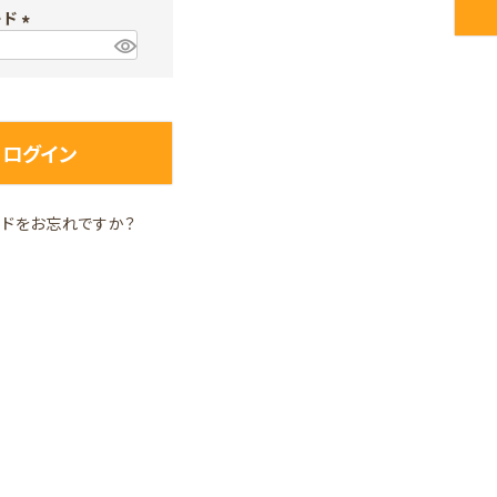
ード
須
)
(
必
須
)
ログイン
ードをお忘れですか？