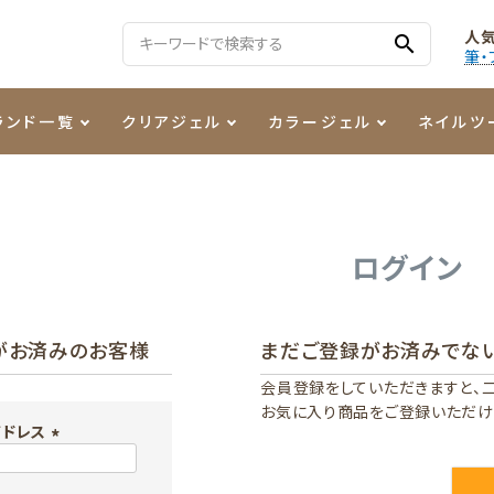
人
search
筆・
ランド一覧
クリアジェル
カラージェル
ネイルツ
る質問
ジェル
ェルミューズ
消毒・コットン
・フィルム
ケア・メイク
ケーター専用商品
シーナ
ノンワイプトップコート
カラーZ
ファイル・バッファー
箔
まつ毛アイテム
ジェルネイル技能検定商品
ログイン
ンファ
ッタジェル
ット・シザー・スパチュラ
ー・フレーク
PREZMO
ニュアンスジェル
チャート・チップ関連
レジン・モールド
がお済みのお客様
まだご登録がお済みでな
ティフラッシュジェル
イト
アートインク
その他ネイルツール
会員登録をしていただきますと、
お気に入り商品をご登録いただけ
カラージェルポリッシュ
その他カラージェル
アドレス
(
必