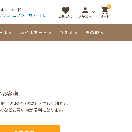
0
favorite
person
shopping_cart
気キーワード
ブラシ
コスメ
カラーEX
お気に入り
アカウント
カート
ール
ネイルアート
コスメ
その他
マイオーマイ
アート用ジェル
メロウ
プッシャー・ニッパー
パール・シェル
香水
3Dクレイジェル
容器・ポーチ
その他
いお客様
メタリックジェル
二度目のお買い物時にとても便利です。
るなどお買い物が便利になります。