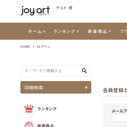
ゲスト 様
ホーム
ランキング
新着商品
ブ
HOME
ログイン
ご利用ガイド
プリジェル
ベースジェル
カラーEX
筆・ブラシ
プレシオサ
ハンド・ボディケア
セットアイテム
よくあ
エメナ
トップ
プリジ
溶剤・
ホイル
スキン
エデュ
search
モアノ
ウェービージェル
ネイルケア用品
メタルパーツ
プリア
テラコ
ピンセ
パウダ
詳細検索
会員登録
マグネティジェル
ネイルマシン
マグネ
LEDラ
フラッシュジェル
シーナ
ランキング
メール
新着商品