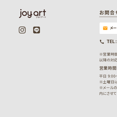
お問合
メ
mail
TEL 
call
※営業時
以降の対応
営業時間
平日 9:0
※土曜日は
※メールの
内にさせて