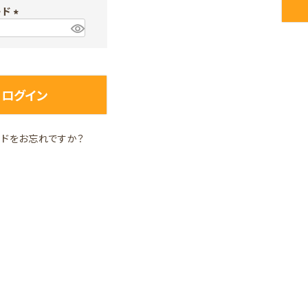
ード
須
)
(
必
須
)
ログイン
ードをお忘れですか？