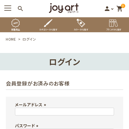
0
search
person
shopping_cart
新着商品
カテゴリーから探す
カラーから探す
ブランドから探す
HOME
ログイン
ログイン
会員登録がお済みのお客様
メールアドレス
(
必
パスワード
須