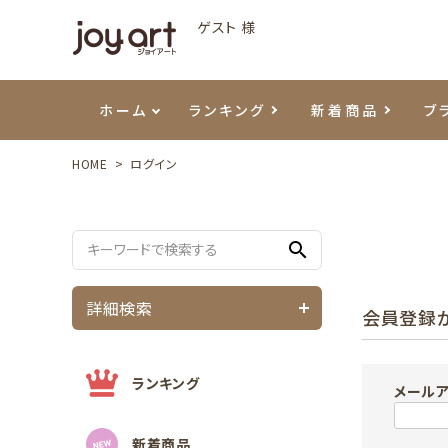
ゲスト 様
ホーム
ランキング
新着商品
ブ
HOME
ログイン
ご利用ガイド
プリジェル
ベースジェル
カラーEX
筆・ブラシ
プレシオサ
ハンド・ボディケア
セットアイテム
よくあ
エメナ
トップ
プリジ
溶剤・
ホイル
スキン
エデュ
search
モアノ
ウェービージェル
ネイルケア用品
メタルパーツ
プリア
テラコ
ピンセ
パウダ
詳細検索
会員登録
マグネティジェル
ネイルマシン
マグネ
LEDラ
フラッシュジェル
シーナ
ランキング
メール
新着商品