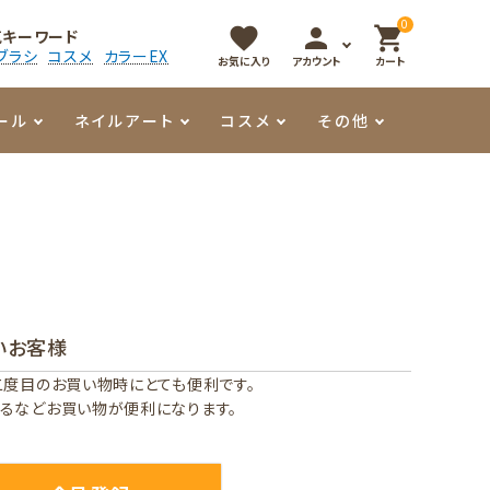
0
favorite
person
shopping_cart
気キーワード
ブラシ
コスメ
カラーEX
お気に入り
アカウント
カート
ール
ネイルアート
コスメ
その他
マイオーマイ
アート用ジェル
メロウ
プッシャー・ニッパー
パール・シェル
香水
3Dクレイジェル
容器・ポーチ
その他
いお客様
メタリックジェル
二度目のお買い物時にとても便利です。
るなどお買い物が便利になります。