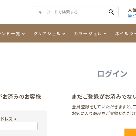
人
search
筆・
ランド一覧
クリアジェル
カラージェル
ネイルツ
る質問
ジェル
ェルミューズ
消毒・コットン
・フィルム
ケア・メイク
ケーター専用商品
シーナ
ノンワイプトップコート
カラーZ
ファイル・バッファー
箔
まつ毛アイテム
ジェルネイル技能検定商品
ログイン
ンファ
ッタジェル
ット・シザー・スパチュラ
ー・フレーク
PREZMO
ニュアンスジェル
チャート・チップ関連
レジン・モールド
がお済みのお客様
まだご登録がお済みでな
ティフラッシュジェル
イト
アートインク
その他ネイルツール
会員登録をしていただきますと、
お気に入り商品をご登録いただけ
カラージェルポリッシュ
その他カラージェル
アドレス
(
必