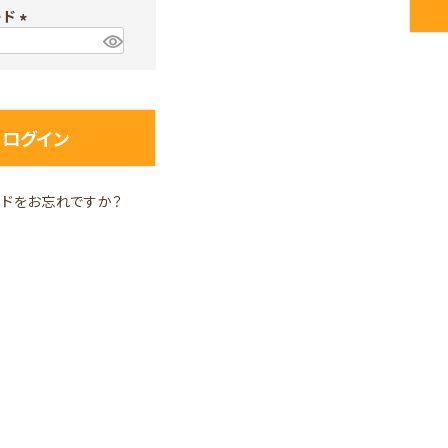
ード
須
)
(
必
須
)
ログイン
ードをお忘れですか？