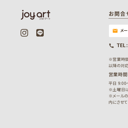
お問合
メ
mail
TEL 
call
※営業時
以降の対応
営業時間
平日 9:0
※土曜日は
※メールの
内にさせて