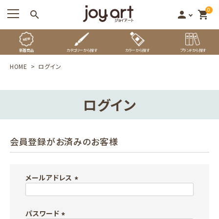
0
search
person
shopping_cart
新着商品
カテゴリーから探す
カラーから探す
ブランドから探す
HOME
ログイン
ログイン
会員登録がお済みのお客様
メールアドレス
(
必
パスワード
須