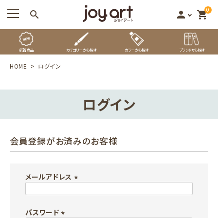
0
search
person
shopping_cart
新着商品
カテゴリーから探す
カラーから探す
ブランドから探す
HOME
ログイン
ログイン
会員登録がお済みのお客様
メールアドレス
(
必
パスワード
須