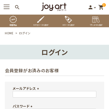
0
search
person
shopping_cart
新着商品
カテゴリーから探す
カラーから探す
ブランドから探す
HOME
ログイン
ログイン
会員登録がお済みのお客様
メールアドレス
(
必
パスワード
須