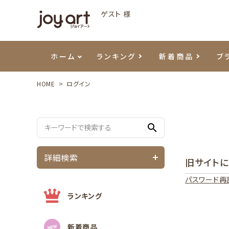
ゲスト 様
ホーム
ランキング
新着商品
ブ
HOME
ログイン
ご利用ガイド
プリジェル
ベースジェル
カラーEX
筆・ブラシ
プレシオサ
ハンド・ボディケア
セットアイテム
よくあ
エメナ
トップ
プリジ
溶剤・
ホイル
スキン
エデュ
search
モアノ
ウェービージェル
ネイルケア用品
メタルパーツ
プリア
テラコ
ピンセ
パウダ
詳細検索
旧サイト
マグネティジェル
ネイルマシン
マグネ
LEDラ
パスワード再
フラッシュジェル
シーナ
ランキング
新着商品