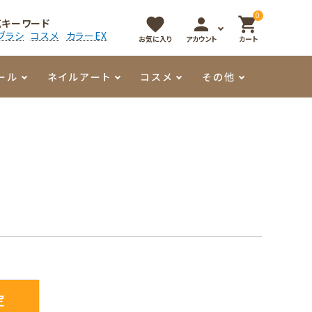
0
favorite
person
shopping_cart
気キーワード
ブラシ
コスメ
カラーEX
お気に入り
アカウント
カート
ール
ネイルアート
コスメ
その他
マイオーマイ
アート用ジェル
メロウ
プッシャー・ニッパー
パール・シェル
香水
3Dクレイジェル
容器・ポーチ
その他
メタリックジェル
定