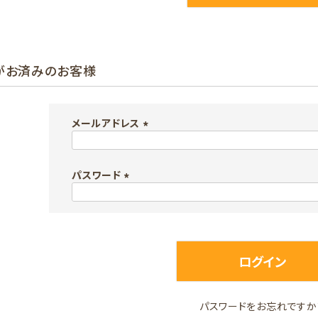
がお済みのお客様
メールアドレス
(
必
パスワード
須
)
(
必
須
)
ログイン
パスワードをお忘れですか