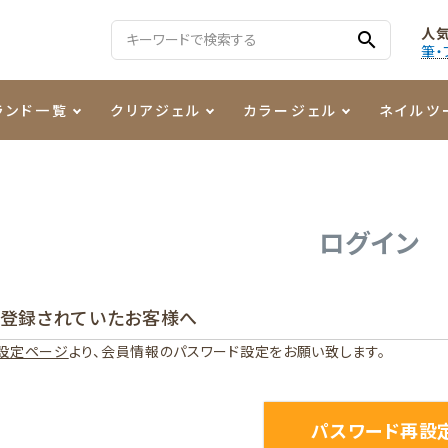
人
search
筆・
ランド一覧
クリアジェル
カラージェル
ネイルツ
る質問
ジェル
ェルミューズ
消毒・コットン
・フィルム
ケア・メイク
ケーター専用商品
シーナ
ノンワイプトップコート
カラーZ
ファイル・バッファー
箔
まつ毛アイテム
ジェルネイル技能検定商品
ログイン
ンファ
ッタジェル
ット・シザー・スパチュラ
ー・フレーク
PREZMO
ニュアンスジェル
チャート・チップ関連
レジン・モールド
に登録されていたお客様へ
ティフラッシュジェル
イト
アートインク
その他ネイルツール
設定ページ
より、会員情報のパスワード設定をお願い致します。
カラージェルポリッシュ
その他カラージェル
パスワード再設