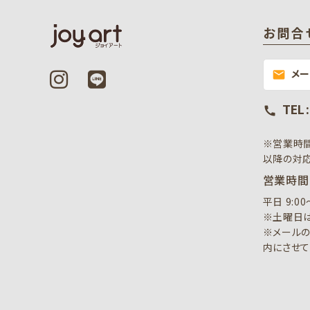
お問合
メ
mail
TEL 
call
※営業時
以降の対応
営業時間
平日 9:0
※土曜日は
※メールの
内にさせて