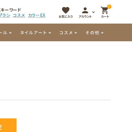
0
favorite
person
shopping_cart
気キーワード
ブラシ
コスメ
カラーEX
お気に入り
アカウント
カート
ール
ネイルアート
コスメ
その他
マイオーマイ
アート用ジェル
メロウ
プッシャー・ニッパー
パール・シェル
香水
3Dクレイジェル
容器・ポーチ
その他
メタリックジェル
定