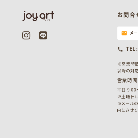
お問合
メ
mail
TEL 
call
※営業時
以降の対応
営業時間
平日 9:0
※土曜日は
※メールの
内にさせて