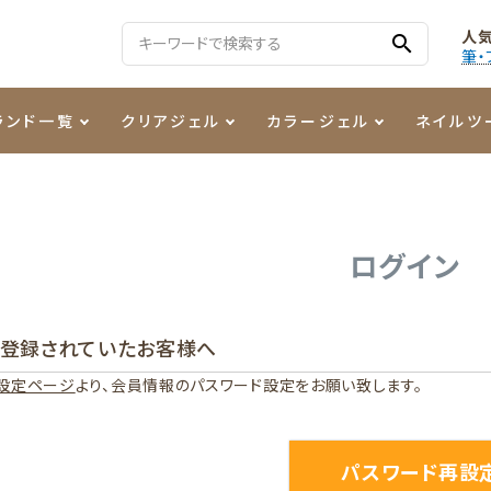
人
search
筆・
ランド一覧
クリアジェル
カラージェル
ネイルツ
る質問
ジェル
ェルミューズ
消毒・コットン
・フィルム
ケア・メイク
ケーター専用商品
シーナ
ノンワイプトップコート
カラーZ
ファイル・バッファー
箔
まつ毛アイテム
ジェルネイル技能検定商品
ログイン
ンファ
ッタジェル
ット・シザー・スパチュラ
ー・フレーク
PREZMO
ニュアンスジェル
チャート・チップ関連
レジン・モールド
に登録されていたお客様へ
ティフラッシュジェル
イト
アートインク
その他ネイルツール
設定ページ
より、会員情報のパスワード設定をお願い致します。
カラージェルポリッシュ
その他カラージェル
パスワード再設