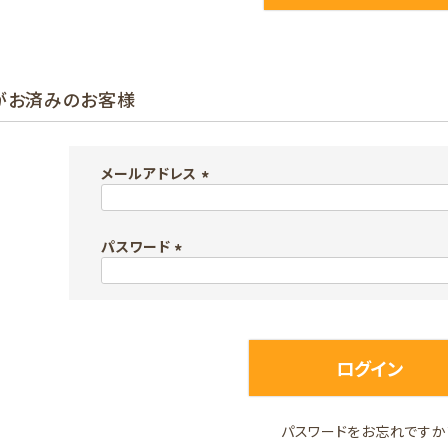
がお済みのお客様
メールアドレス
(
必
パスワード
須
)
(
必
須
)
ログイン
パスワードをお忘れですか