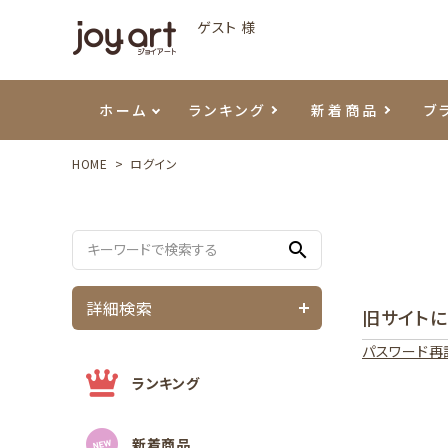
ゲスト 様
ホーム
ランキング
新着商品
ブ
HOME
ログイン
ご利用ガイド
プリジェル
ベースジェル
カラーEX
筆・ブラシ
プレシオサ
ハンド・ボディケア
セットアイテム
よくあ
エメナ
トップ
プリジ
溶剤・
ホイル
スキン
エデュ
search
モアノ
ウェービージェル
ネイルケア用品
メタルパーツ
プリア
テラコ
ピンセ
パウダ
詳細検索
旧サイト
マグネティジェル
ネイルマシン
マグネ
LEDラ
パスワード再
フラッシュジェル
シーナ
ランキング
新着商品