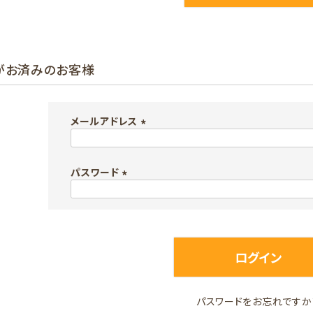
がお済みのお客様
メールアドレス
(
必
パスワード
須
)
(
必
須
)
ログイン
パスワードをお忘れですか