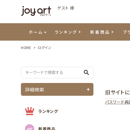
ゲスト 様
ホーム
ランキング
新着商品
ブ
HOME
ログイン
ご利用ガイド
プリジェル
ベースジェル
カラーEX
筆・ブラシ
プレシオサ
ハンド・ボディケア
セットアイテム
よくあ
エメナ
トップ
プリジ
溶剤・
ホイル
スキン
エデュ
search
モアノ
ウェービージェル
ネイルケア用品
メタルパーツ
プリア
テラコ
ピンセ
パウダ
詳細検索
旧サイト
マグネティジェル
ネイルマシン
マグネ
LEDラ
パスワード再
フラッシュジェル
シーナ
ランキング
新着商品