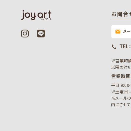
お問合
メ
mail
TEL 
call
※営業時
以降の対応
営業時間
平日 9:0
※土曜日は
※メールの
内にさせて