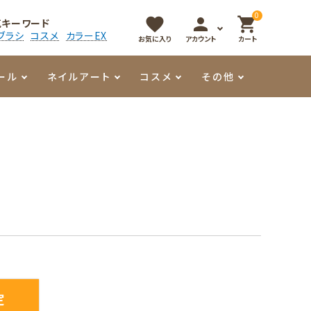
0
favorite
person
shopping_cart
気キーワード
ブラシ
コスメ
カラーEX
お気に入り
アカウント
カート
ール
ネイルアート
コスメ
その他
マイオーマイ
アート用ジェル
メロウ
プッシャー・ニッパー
パール・シェル
香水
3Dクレイジェル
容器・ポーチ
その他
メタリックジェル
定