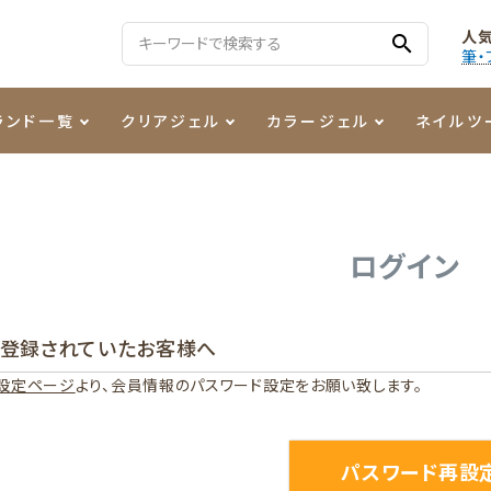
人
search
筆・
ランド一覧
クリアジェル
カラージェル
ネイルツ
る質問
ジェル
ェルミューズ
消毒・コットン
・フィルム
ケア・メイク
ケーター専用商品
シーナ
ノンワイプトップコート
カラーZ
ファイル・バッファー
箔
まつ毛アイテム
ジェルネイル技能検定商品
ログイン
ンファ
ッタジェル
ット・シザー・スパチュラ
ー・フレーク
PREZMO
ニュアンスジェル
チャート・チップ関連
レジン・モールド
に登録されていたお客様へ
ティフラッシュジェル
イト
アートインク
その他ネイルツール
設定ページ
より、会員情報のパスワード設定をお願い致します。
カラージェルポリッシュ
その他カラージェル
パスワード再設