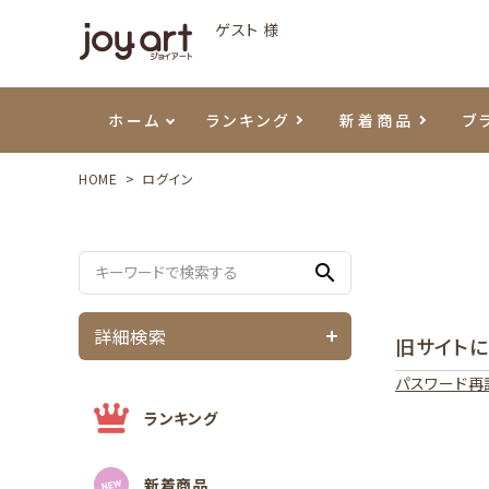
ゲスト 様
ホーム
ランキング
新着商品
ブ
HOME
ログイン
ご利用ガイド
プリジェル
ベースジェル
カラーEX
筆・ブラシ
プレシオサ
ハンド・ボディケア
セットアイテム
よくあ
エメナ
トップ
プリジ
溶剤・
ホイル
スキン
エデュ
search
モアノ
ウェービージェル
ネイルケア用品
メタルパーツ
プリア
テラコ
ピンセ
パウダ
詳細検索
旧サイト
マグネティジェル
ネイルマシン
マグネ
LEDラ
パスワード再
フラッシュジェル
シーナ
ランキング
新着商品