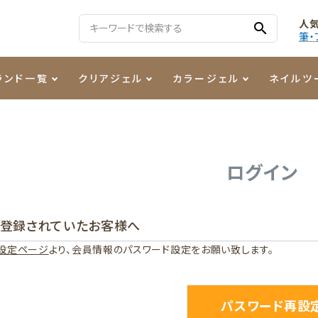
人
search
筆・
ランド一覧
クリアジェル
カラージェル
ネイルツ
る質問
ジェル
ェルミューズ
消毒・コットン
・フィルム
ケア・メイク
ケーター専用商品
シーナ
ノンワイプトップコート
カラーZ
ファイル・バッファー
箔
まつ毛アイテム
ジェルネイル技能検定商品
ログイン
ンファ
ッタジェル
ット・シザー・スパチュラ
ー・フレーク
PREZMO
ニュアンスジェル
チャート・チップ関連
レジン・モールド
に登録されていたお客様へ
ティフラッシュジェル
イト
アートインク
その他ネイルツール
設定ページ
より、会員情報のパスワード設定をお願い致します。
カラージェルポリッシュ
その他カラージェル
パスワード再設