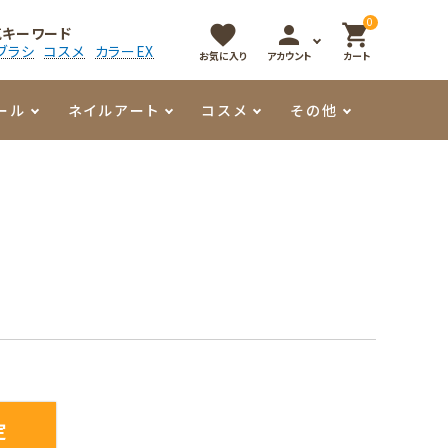
0
favorite
person
shopping_cart
気キーワード
ブラシ
コスメ
カラーEX
お気に入り
アカウント
カート
ール
ネイルアート
コスメ
その他
マイオーマイ
アート用ジェル
メロウ
プッシャー・ニッパー
パール・シェル
香水
3Dクレイジェル
容器・ポーチ
その他
メタリックジェル
定