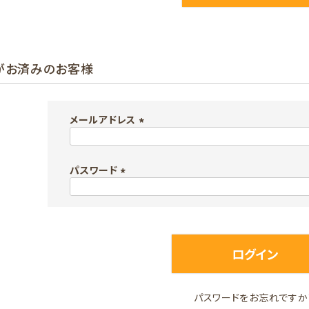
がお済みのお客様
メールアドレス
(
必
パスワード
須
)
(
必
須
)
ログイン
パスワードをお忘れですか