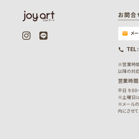
お問合
メ
mail
TEL 
call
※営業時
以降の対応
営業時間
平日 9:0
※土曜日は
※メールの
内にさせて