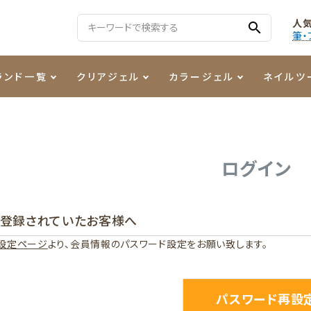
人
search
筆・
ランド一覧
クリアジェル
カラージェル
ネイルツ
る質問
ジェル
ェルミューズ
消毒・コットン
・フィルム
ケア・メイク
ケーター専用商品
シーナ
ノンワイプトップコート
カラーZ
ファイル・バッファー
箔
まつ毛アイテム
ジェルネイル技能検定商品
ログイン
ンファ
ッタジェル
ット・シザー・スパチュラ
ー・フレーク
PREZMO
ニュアンスジェル
チャート・チップ関連
レジン・モールド
に登録されていたお客様へ
ティフラッシュジェル
イト
アートインク
その他ネイルツール
設定ページ
より、会員情報のパスワード設定をお願い致します。
カラージェルポリッシュ
その他カラージェル
パスワード再設