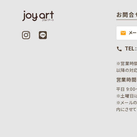
お問合
メ
mail
TEL 
call
※営業時
以降の対応
営業時間
平日 9:0
※土曜日は
※メールの
内にさせて