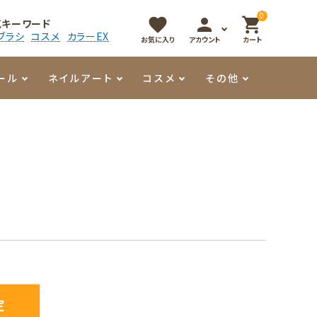
0
favorite
person
shopping_cart
気キーワード
ブラシ
コスメ
カラーEX
お気に入り
アカウント
カート
ール
ネイルアート
コスメ
その他
マイオーマイ
アート用ジェル
メロウ
プッシャー・ニッパー
パール・シェル
香水
3Dクレイジェル
容器・ポーチ
その他
メタリックジェル
定