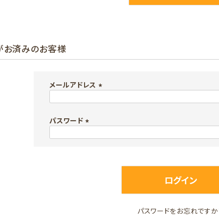
がお済みのお客様
メールアドレス
(
必
パスワード
須
)
(
必
須
)
ログイン
パスワードをお忘れですか