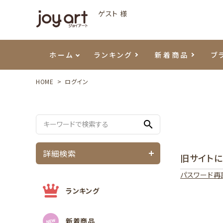
ゲスト 様
ホーム
ランキング
新着商品
ブ
HOME
ログイン
ご利用ガイド
プリジェル
ベースジェル
カラーEX
筆・ブラシ
プレシオサ
ハンド・ボディケア
セットアイテム
よくあ
エメナ
トップ
プリジ
溶剤・
ホイル
スキン
エデュ
search
モアノ
ウェービージェル
ネイルケア用品
メタルパーツ
プリア
テラコ
ピンセ
パウダ
詳細検索
旧サイト
マグネティジェル
ネイルマシン
マグネ
LEDラ
パスワード再
フラッシュジェル
シーナ
ランキング
新着商品