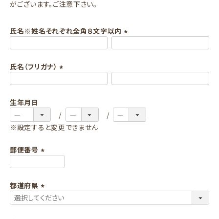
がございます。ご注意下さい。
氏名※姓名それぞれ全角８文字以内
(
必
氏名（フリガナ）
須
)
(
必
生年月日
須
)
※設定すると変更できません
郵便番号
(
必
都道府県
須
)
(
必