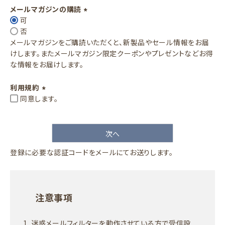
須
メールマガジンの購読
)
可
(
否
必
メールマガジンをご購読いただくと、新製品やセール情報をお届
須
けします。またメールマガジン限定クーポンやプレゼントなどお得
)
な情報をお届けします。
利用規約
同意します。
(
必
須
次へ
)
登録に必要な認証コードをメールにてお送りします。
注意事項
迷惑メールフィルターを動作させている方で受信設