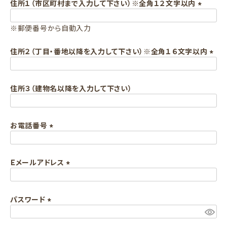
須
住所１（市区町村まで入力して下さい）※全角１２文字以内
)
(
※郵便番号から自動入力
必
須
住所２（丁目・番地以降を入力して下さい）※全角１６文字以内
)
(
必
住所３（建物名以降を入力して下さい）
須
)
お電話番号
(
必
Ｅメールアドレス
須
)
(
必
パスワード
須
)
(
必