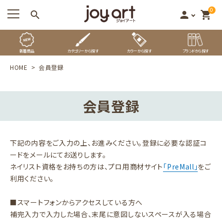
0
search
person
shopping_cart
新着商品
カテゴリーから探す
カラーから探す
ブランドから探す
HOME
会員登録
会員登録
下記の内容をご入力の上、お進みください。登録に必要な認証コ
ードをメールにてお送りします。
ネイリスト資格をお持ちの方は、プロ用商材サイト
「PreMall」
をご
利用ください。
■スマートフォンからアクセスしている方へ
補完入力で入力した場合、末尾に意図しないスペースが入る場合