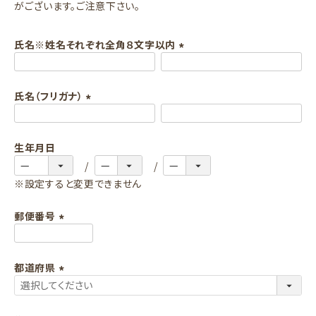
がございます。ご注意下さい。
氏名※姓名それぞれ全角８文字以内
(
必
氏名（フリガナ）
須
)
(
必
生年月日
須
)
※設定すると変更できません
郵便番号
(
必
都道府県
須
)
(
必