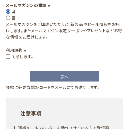
須
メールマガジンの購読
)
可
(
否
必
メールマガジンをご購読いただくと、新製品やセール情報をお届
須
けします。またメールマガジン限定クーポンやプレゼントなどお得
)
な情報をお届けします。
利用規約
同意します。
(
必
須
次へ
)
登録に必要な認証コードをメールにてお送りします。
注意事項
迷惑メールフィルターを動作させている方で受信設