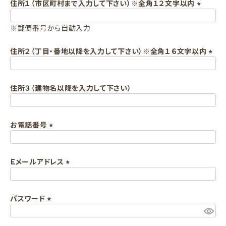
須
住所１（市区町村まで入力して下さい）※全角１２文字以内
)
(
※郵便番号から自動入力
必
須
住所２（丁目・番地以降を入力して下さい）※全角１６文字以内
)
(
必
住所３（建物名以降を入力して下さい）
須
)
お電話番号
(
必
Ｅメールアドレス
須
)
(
必
パスワード
須
)
(
必