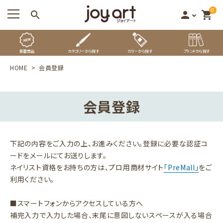
0
search
person
shopping_cart
新着商品
カテゴリーから探す
カラーから探す
ブランドから探す
HOME
会員登録
会員登録
下記の内容をご入力の上、お進みください。登録に必要な認証コ
ードをメールにてお送りします。
ネイリスト資格をお持ちの方は、プロ用商材サイト
「PreMall」
をご
利用ください。
■スマートフォンからアクセスしている方へ
補完入力で入力した場合、末尾に意図しないスペースが入る場合