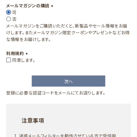
須
メールマガジンの購読
)
可
(
否
必
メールマガジンをご購読いただくと、新製品やセール情報をお届
須
けします。またメールマガジン限定クーポンやプレゼントなどお得
)
な情報をお届けします。
利用規約
同意します。
(
必
須
次へ
)
登録に必要な認証コードをメールにてお送りします。
注意事項
迷惑メールフィルターを動作させている方で受信設