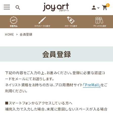
0
search
person
shopping_cart
新着商品
カテゴリーから探す
カラーから探す
ブランドから探す
HOME
会員登録
会員登録
下記の内容をご入力の上、お進みください。登録に必要な認証コ
ードをメールにてお送りします。
ネイリスト資格をお持ちの方は、プロ用商材サイト
「PreMall」
をご
利用ください。
■スマートフォンからアクセスしている方へ
補完入力で入力した場合、末尾に意図しないスペースが入る場合