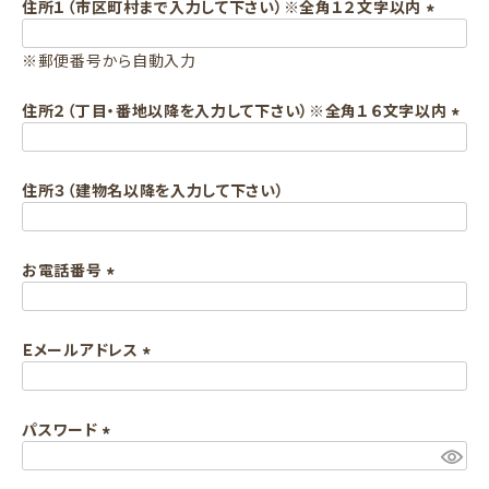
須
住所１（市区町村まで入力して下さい）※全角１２文字以内
)
(
※郵便番号から自動入力
必
須
住所２（丁目・番地以降を入力して下さい）※全角１６文字以内
)
(
必
住所３（建物名以降を入力して下さい）
須
)
お電話番号
(
必
Ｅメールアドレス
須
)
(
必
パスワード
須
)
(
必