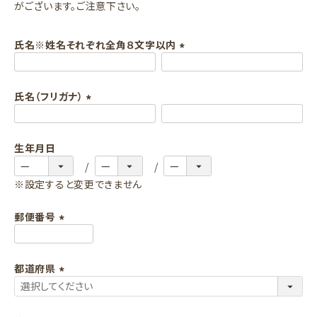
がございます。ご注意下さい。
氏名※姓名それぞれ全角８文字以内
(
必
氏名（フリガナ）
須
)
(
必
生年月日
須
)
※設定すると変更できません
郵便番号
(
必
都道府県
須
)
(
必