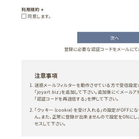
)
利用規約
同意します。
(
必
須
次へ
)
登録に必要な認証コードをメールにて
注意事項
迷惑メールフィルターを動作させている方で受信設
「joyart.biz」を追加して下さい。追加後に＜メー
「認証コードを再送信する」を押して下さい。
「クッキー（cookie）を受け入れる」の設定がOFF
ん。また、正常に登録が出来ませんので設定をONにし
セスして下さい。