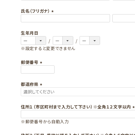
必
氏名（フリガナ）
須
)
(
必
生年月日
須
)
※設定すると変更できません
郵便番号
(
必
都道府県
須
)
(
必
須
住所１（市区町村まで入力して下さい）※全角１２文字以内
)
(
※郵便番号から自動入力