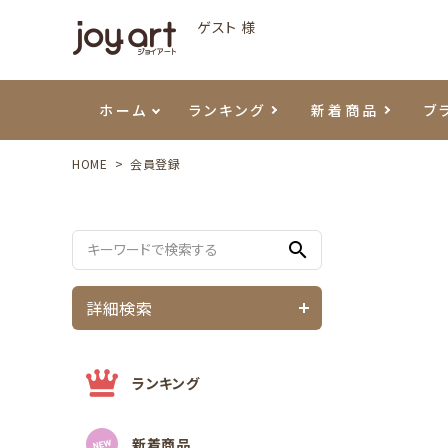
ゲスト 様
ホーム
ランキング
新着商品
ブ
HOME
会員登録
ご利用ガイド
プリジェル
ベースジェル
カラーEX
筆・ブラシ
プレシオサ
ハンド・ボディケア
セットアイテム
よくあ
エメナ
トップ
プリジ
溶剤・
ホイル
スキン
エデュ
search
モアノ
ウェービージェル
ネイルケア用品
メタルパーツ
プリア
テラコ
ピンセ
パウダ
詳細検索
マグネティジェル
ネイルマシン
マグネ
LEDラ
フラッシュジェル
シーナ
ランキング
新着商品