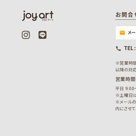
お問合
メ
mail
TEL 
call
※営業時
以降の対応
営業時間
平日 9:0
※土曜日は
※メールの
内にさせて