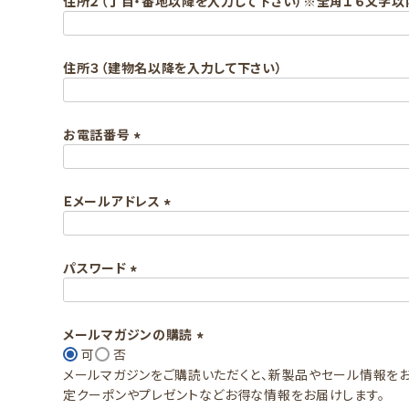
住所２（丁目・番地以降を入力して下さい）※全角１６文字
)
住所３（建物名以降を入力して下さい）
お電話番号
(
必
Ｅメールアドレス
須
)
(
必
パスワード
須
)
(
必
須
メールマガジンの購読
)
可
否
(
メールマガジンをご購読いただくと、新製品やセール情報をお
必
定クーポンやプレゼントなどお得な情報をお届けします。
須