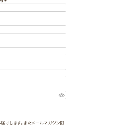
以内
(
必
須
)
届けします。またメールマガジン限