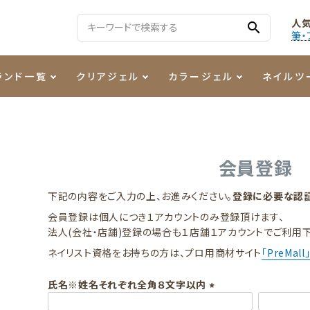
人
search
筆・
ランド一覧
クリアジェル
カラージェル
ネイルツ
る質問
ジェル
ェルミューズ
消毒・コットン
・フィルム
ケア・メイク
ケーター専用商品
シーナ
ノンワイプトップコート
カラーZ
ファイル・バッファー
箔
まつ毛アイテム
ジェルネイル技能検定商品
会員登録
ンファ
ッタジェル
ット・シザー・スパチュラ
ー・フレーク
PREZMO
ニュアンスジェル
チャート・チップ関連
レジン・モールド
下記の内容をご入力の上、お進みください。
登録に必要な認証
会員登録は個人につき１アカウントのみ登録頂けます、
ティフラッシュジェル
イト
アートインク
その他ネイルツール
法人(会社・店舗)登録の場合も１店舗１アカウントでご利用下
ネイリスト資格をお持ちの方は、プロ用商材サイト
「PreMall
カラージェルポリッシュ
その他カラージェル
氏名※姓名それぞれ全角８文字以内
(