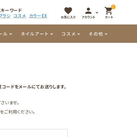
0
favorite
person
shopping_cart
気キーワード
ブラシ
コスメ
カラーEX
お気に入り
アカウント
カート
ール
ネイルアート
コスメ
その他
マイオーマイ
アート用ジェル
メロウ
プッシャー・ニッパー
パール・シェル
香水
3Dクレイジェル
容器・ポーチ
その他
コードをメールにてお送りします。
メタリックジェル
さいませ。
」
をご利用ください。