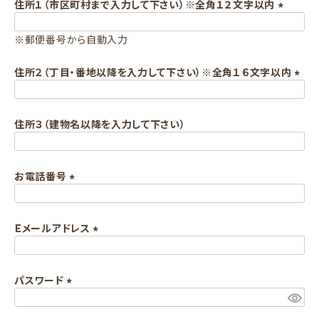
須
住所１（市区町村まで入力して下さい）※全角１２文字以内
)
(
※郵便番号から自動入力
必
須
住所２（丁目・番地以降を入力して下さい）※全角１６文字以内
)
(
必
住所３（建物名以降を入力して下さい）
須
)
お電話番号
(
必
Ｅメールアドレス
須
)
(
必
パスワード
須
)
(
必