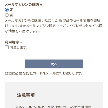
須
メールマガジンの購読
)
可
(
否
必
メールマガジンをご購読いただくと、新製品やセール情報をお届
須
けします。またメールマガジン限定クーポンやプレゼントなどお得
)
な情報をお届けします。
利用規約
同意します。
(
必
須
次へ
)
登録に必要な認証コードをメールにてお送りします。
注意事項
迷惑メールフィルターを動作させている方で受信設