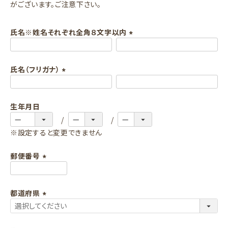
がございます。ご注意下さい。
氏名※姓名それぞれ全角８文字以内
(
必
氏名（フリガナ）
須
)
(
必
生年月日
須
)
※設定すると変更できません
郵便番号
(
必
都道府県
須
)
(
必