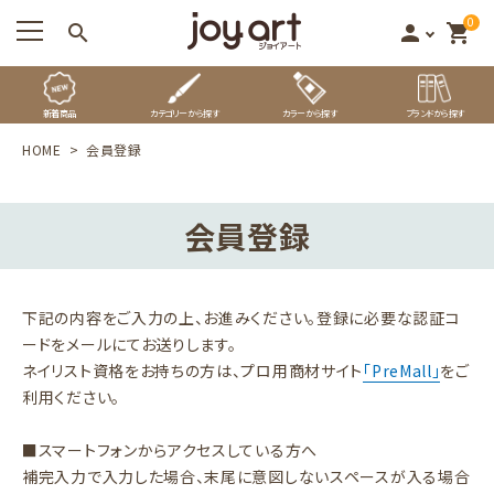
0
search
person
shopping_cart
新着商品
カテゴリーから探す
カラーから探す
ブランドから探す
HOME
会員登録
会員登録
下記の内容をご入力の上、お進みください。登録に必要な認証コ
ードをメールにてお送りします。
ネイリスト資格をお持ちの方は、プロ用商材サイト
「PreMall」
をご
利用ください。
■スマートフォンからアクセスしている方へ
補完入力で入力した場合、末尾に意図しないスペースが入る場合