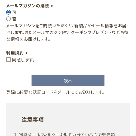
須
メールマガジンの購読
)
可
(
否
必
メールマガジンをご購読いただくと、新製品やセール情報をお届
須
けします。またメールマガジン限定クーポンやプレゼントなどお得
)
な情報をお届けします。
利用規約
同意します。
(
必
須
次へ
)
登録に必要な認証コードをメールにてお送りします。
注意事項
迷惑メールフィルターを動作させている方で受信設