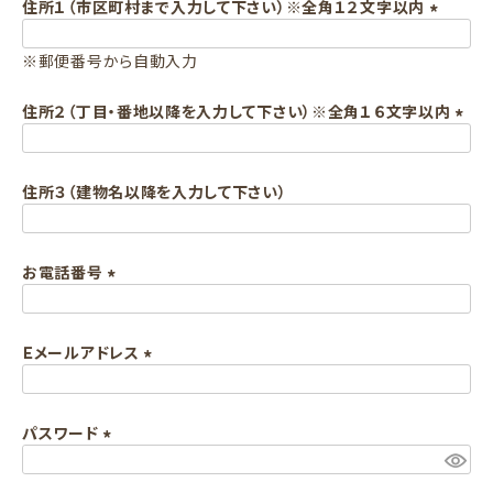
須
住所１（市区町村まで入力して下さい）※全角１２文字以内
)
(
※郵便番号から自動入力
必
須
住所２（丁目・番地以降を入力して下さい）※全角１６文字以内
)
(
必
住所３（建物名以降を入力して下さい）
須
)
お電話番号
(
必
Ｅメールアドレス
須
)
(
必
パスワード
須
)
(
必