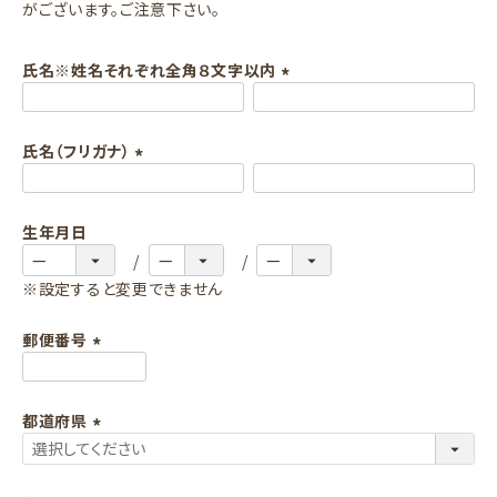
がございます。ご注意下さい。
氏名※姓名それぞれ全角８文字以内
(
必
氏名（フリガナ）
須
)
(
必
生年月日
須
)
※設定すると変更できません
郵便番号
(
必
都道府県
須
)
(
必