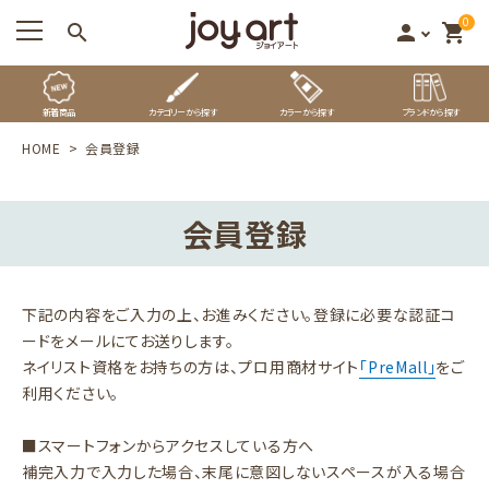
0
search
person
shopping_cart
新着商品
カテゴリーから探す
カラーから探す
ブランドから探す
HOME
会員登録
会員登録
下記の内容をご入力の上、お進みください。登録に必要な認証コ
ードをメールにてお送りします。
ネイリスト資格をお持ちの方は、プロ用商材サイト
「PreMall」
をご
利用ください。
■スマートフォンからアクセスしている方へ
補完入力で入力した場合、末尾に意図しないスペースが入る場合