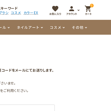
0
favorite
person
shopping_cart
気キーワード
ブラシ
コスメ
カラーEX
お気に入り
アカウント
カート
ール
ネイルアート
コスメ
その他
マイオーマイ
アート用ジェル
メロウ
プッシャー・ニッパー
パール・シェル
香水
3Dクレイジェル
容器・ポーチ
その他
コードをメールにてお送りします。
メタリックジェル
さいませ。
」
をご利用ください。