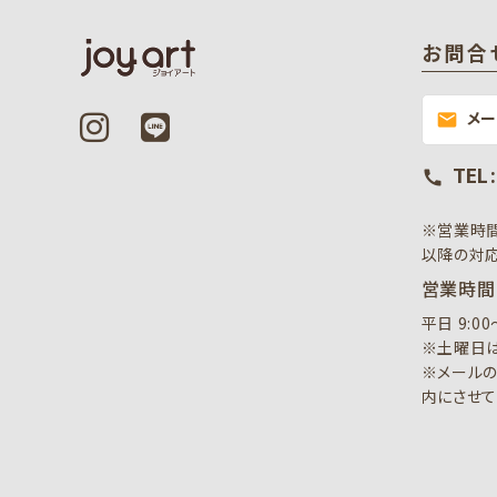
お問合
メ
mail
TEL 
call
※営業時
以降の対応
営業時間
平日 9:0
※土曜日は
※メールの
内にさせて