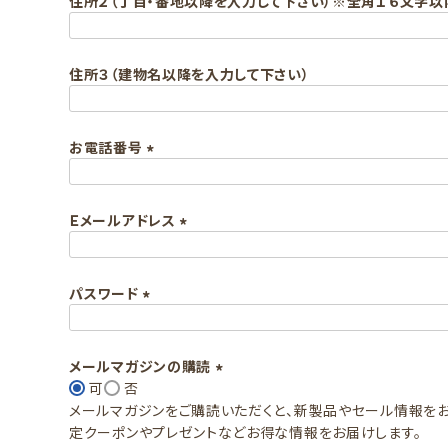
住所２（丁目・番地以降を入力して下さい）※全角１６文字
)
住所３（建物名以降を入力して下さい）
お電話番号
(
必
Ｅメールアドレス
須
)
(
必
パスワード
須
)
(
必
須
メールマガジンの購読
)
可
否
(
メールマガジンをご購読いただくと、新製品やセール情報をお
必
定クーポンやプレゼントなどお得な情報をお届けします。
須