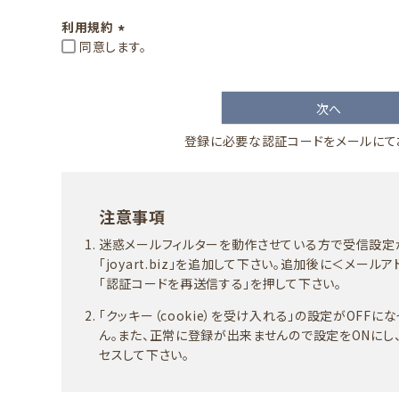
)
利用規約
同意します。
(
必
須
次へ
)
登録に必要な認証コードをメールにて
注意事項
迷惑メールフィルターを動作させている方で受信設
「joyart.biz」を追加して下さい。追加後に＜メー
「認証コードを再送信する」を押して下さい。
「クッキー（cookie）を受け入れる」の設定がOFF
ん。また、正常に登録が出来ませんので設定をONにし
セスして下さい。