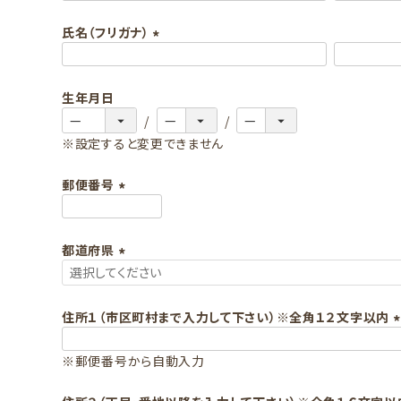
必
氏名（フリガナ）
須
)
(
必
生年月日
須
)
※設定すると変更できません
郵便番号
(
必
都道府県
須
)
(
必
須
住所１（市区町村まで入力して下さい）※全角１２文字以内
)
(
※郵便番号から自動入力