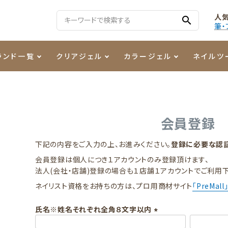
人
search
筆・
ランド一覧
クリアジェル
カラージェル
ネイルツ
る質問
ジェル
ェルミューズ
消毒・コットン
・フィルム
ケア・メイク
ケーター専用商品
シーナ
ノンワイプトップコート
カラーZ
ファイル・バッファー
箔
まつ毛アイテム
ジェルネイル技能検定商品
会員登録
ンファ
ッタジェル
ット・シザー・スパチュラ
ー・フレーク
PREZMO
ニュアンスジェル
チャート・チップ関連
レジン・モールド
下記の内容をご入力の上、お進みください。
登録に必要な認証
会員登録は個人につき１アカウントのみ登録頂けます、
ティフラッシュジェル
イト
アートインク
その他ネイルツール
法人(会社・店舗)登録の場合も１店舗１アカウントでご利用下
ネイリスト資格をお持ちの方は、プロ用商材サイト
「PreMall
カラージェルポリッシュ
その他カラージェル
氏名※姓名それぞれ全角８文字以内
(