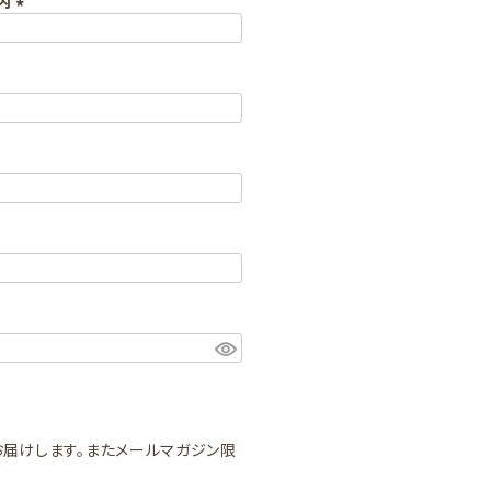
以内
(
必
須
)
届けします。またメールマガジン限