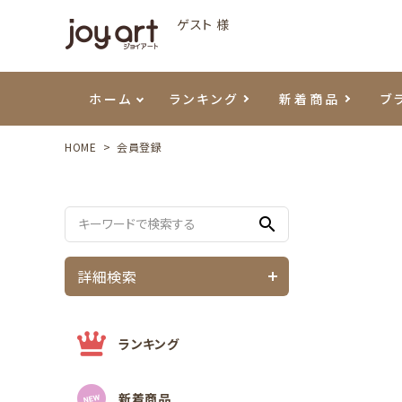
ゲスト 様
ホーム
ランキング
新着商品
ブ
HOME
会員登録
ご利用ガイド
プリジェル
ベースジェル
カラーEX
筆・ブラシ
プレシオサ
ハンド・ボディケア
セットアイテム
よくあ
エメナ
トップ
プリジ
溶剤・
ホイル
スキン
エデュ
search
モアノ
ウェービージェル
ネイルケア用品
メタルパーツ
プリア
テラコ
ピンセ
パウダ
詳細検索
マグネティジェル
ネイルマシン
マグネ
LEDラ
フラッシュジェル
シーナ
ランキング
新着商品