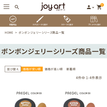
0
search
person
shopping_cart
新着商品
カテゴリーから探す
カラーから探す
ブランドから探す
HOME
ボンボンジェリーシリーズ商品一覧
ボンボンジェリーシリーズ商品一覧
並び替え
価格が安い順
価格が高い順
新着順
4
件中
1
-
4
件表示