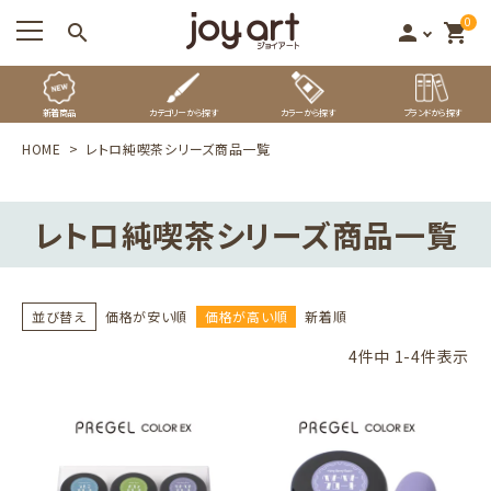
0
search
person
shopping_cart
新着商品
カテゴリーから探す
カラーから探す
ブランドから探す
HOME
レトロ純喫茶シリーズ商品一覧
レトロ純喫茶シリーズ商品一覧
並び替え
価格が安い順
価格が高い順
新着順
4
件中
1
-
4
件表示