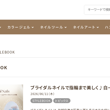
カラージェル
ネイルツール
ネイルアート
ハ
る質問
ジェル
ェルミューズ
ル・バッファー
ンモールド
アイテム
アート用ジェル
カラーZ
プッシャー・ニッパー
パール
レジン液
コスメ
シーナ
YLEBOOK
ッタジェル
ポーチ
ログラム
MO
ニュアンスジェル
チャート・チップ関連
ファイバー・その他
OOK
ティフラッシュジェル
メタリックジェル
衛生消毒商品
ブライダルネイルで指輪まで美しく♪白
カラージェル
2026/06/11（木）
STYLEBOOK
トピックス
ブライダルネイルは、指輪交換や写真に残る手元まで大切にし