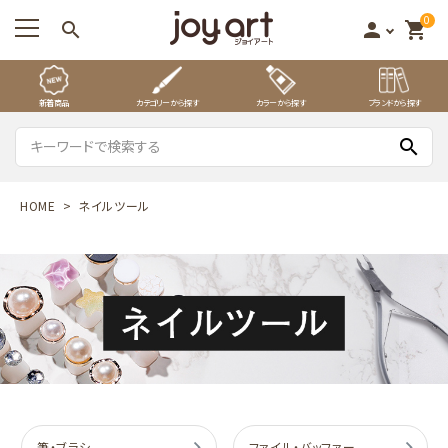
0
search
person
shopping_cart
新着商品
カテゴリーから探す
カラーから探す
ブランドから探す
search
HOME
ネイルツール
筆・ブラシ
ファイル・バッファー