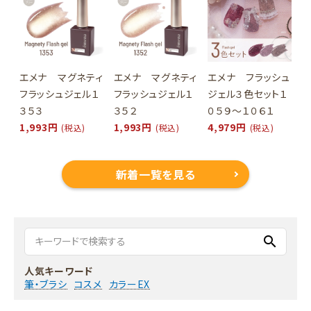
エメナ マグネティ
エメナ マグネティ
エメナ フラッシュ
フラッシュジェル１
フラッシュジェル１
ジェル３色セット１
３５３
３５２
０５９～１０６１
1,993円
1,993円
4,979円
(税込)
(税込)
(税込)
新着一覧を見る
search
人気キーワード
筆・ブラシ
コスメ
カラーEX