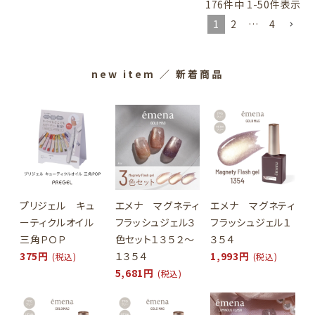
176
件中
1
-
50
件表示
1
2
…
4
new item
／ 新着商品
プリジェル キュ
エメナ マグネティ
エメナ マグネティ
ーティクルオイル
フラッシュジェル３
フラッシュジェル１
三角ＰＯＰ
色セット１３５２～
３５４
375円
１３５４
1,993円
(税込)
(税込)
5,681円
(税込)