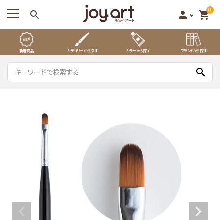
0
search
person
shopping_cart
新着商品
カテゴリーから探す
カラーから探す
ブランドから探す
search