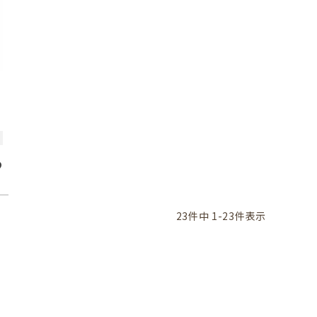
ラ
23
件中
1
-
23
件表示