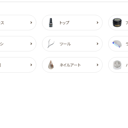
ース
トップ
シ
ツール
剤
ネイルアート