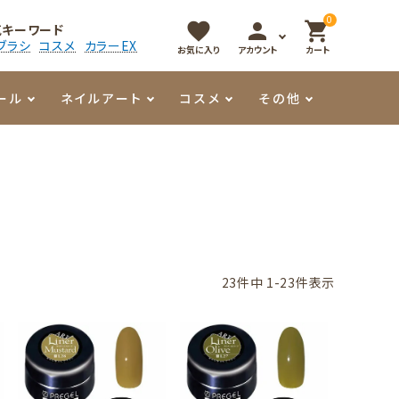
0
favorite
person
shopping_cart
気キーワード
ブラシ
コスメ
カラーEX
お気に入り
アカウント
カート
ール
ネイルアート
コスメ
その他
マイオーマイ
アート用ジェル
メロウ
プッシャー・ニッパー
パール・シェル
香水
3Dクレイジェル
容器・ポーチ
その他
メタリックジェル
23
件中
1
-
23
件表示