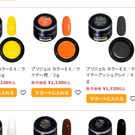
カラーＥＸ／ラ
プリジェル カラーＥＸ／ラ
プリジェル カラーＥＸ／
３ｇ
イナー橙／３ｇ
イナーアッシュグレイ／４
ｇ
,320
¥
1,320
税込
販売価格
税込
¥
1,320
販売価格
税込
に入れる
カートに入れる
カートに入れる