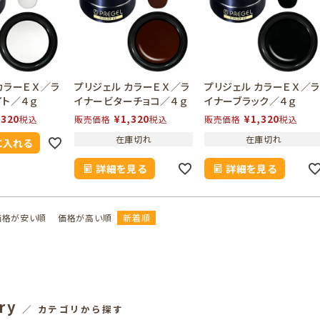
カラーＥＸ／ラ
プリジェル カラーＥＸ／ラ
プリジェル カラーＥＸ／
イト／４ｇ
イナービターチョコ／４ｇ
イナーブラック／４ｇ
,320
¥
1,320
¥
1,320
税込
販売価格
税込
販売価格
税込
在庫切れ
在庫切れ
に入れる
詳細を見る
詳細を見る
価格が安い順
価格が高い順
新着順
ry
／ カテゴリから探す