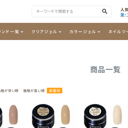
人
search
筆・
ランド一覧
クリアジェル
カラージェル
ネイルツ
る質問
ジェル
ェルミューズ
消毒・コットン
・フィルム
ケア・メイク
ケーター専用商品
シーナ
ノンワイプトップコート
カラーZ
ファイル・バッファー
箔
まつ毛アイテム
ジェルネイル技能検定商品
商品一覧
ンファ
ッタジェル
ット・シザー・スパチュラ
ー・フレーク
PREZMO
ニュアンスジェル
チャート・チップ関連
レジン・モールド
ティフラッシュジェル
イト
アートインク
その他ネイルツール
価格が安い順
価格が高い順
新着順
カラージェルポリッシュ
その他カラージェル