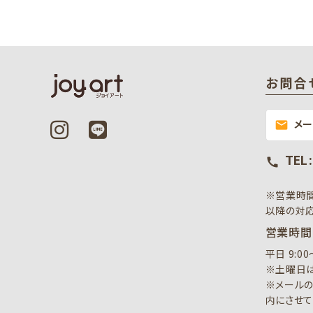
お問合
メ
mail
TEL 
call
※営業時
以降の対応
営業時間
平日 9:0
※土曜日は
※メールの
内にさせて