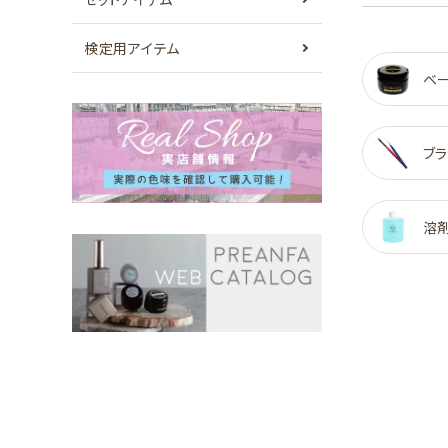
検定用アイテム
ベ
ブラ
溶