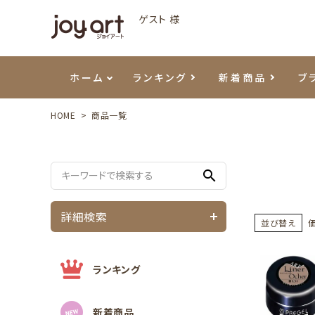
ゲスト 様
ホーム
ランキング
新着商品
ブ
HOME
商品一覧
ご利用ガイド
プリジェル
ベースジェル
カラーEX
筆・ブラシ
プレシオサ
ハンド・ボディケア
セットアイテム
よくあ
エメナ
トップ
プリジ
溶剤・
ホイル
スキン
エデュ
search
モアノ
ウェービージェル
ネイルケア用品
メタルパーツ
プリア
テラコ
ピンセ
パウダ
詳細検索
マグネティジェル
ネイルマシン
マグネ
LEDラ
並び替え
フラッシュジェル
シーナ
ランキング
新着商品