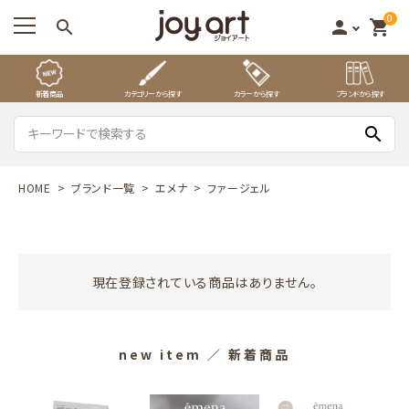
0
search
person
shopping_cart
新着商品
カテゴリーから探す
カラーから探す
ブランドから探す
search
HOME
ブランド一覧
エメナ
ファージェル
現在登録されている商品はありません。
new item
／ 新着商品