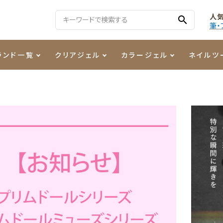
人
search
筆・
ランド一覧
クリアジェル
カラージェル
ネイルツ
る質問
ジェル
ェルミューズ
消毒・コットン
・フィルム
ケア・メイク
ケーター専用商品
シーナ
ノンワイプトップコート
カラーZ
ファイル・バッファー
箔
まつ毛アイテム
ジェルネイル技能検定商品
ンファ
ッタジェル
ット・シザー・スパチュラ
ー・フレーク
PREZMO
ニュアンスジェル
チャート・チップ関連
レジン・モールド
ティフラッシュジェル
イト
アートインク
その他ネイルツール
カラージェルポリッシュ
その他カラージェル