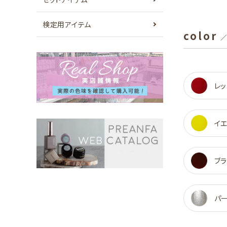
検定用アイテム
color
／
レッ
イ
ブラ
パ