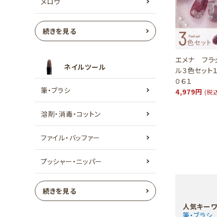
メロウ
続きを見る
エメナ フラ
ネイルツール
ル３色セット
０６１
筆・ブラシ
4,979円
(税
溶剤・消毒・コットン
ファイル・バッファー
プッシャー・ニッパー
続きを見る
人気キーワ
筆・ブラシ