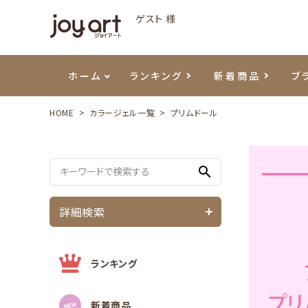
ゲスト 様
ホーム
ランキング
新着商品
ブ
HOME
カラージェル一覧
プリムドール
ご利用ガイド
プリジェル
ベースジェル
カラーEX
筆・ブラシ
プレシオサ
ハンド・ボディケア
セットアイテム
よくあ
エメナ
トップ
プリジ
溶剤・
ホイル
スキン
エデュ
search
モアノ
ウェービージェル
ネイルケア用品
メタルパーツ
プリア
テラコ
ピンセ
パウダ
詳細検索
マグネティジェル
ネイルマシン
マグネ
LEDラ
フラッシュジェル
シーナ
ランキング
新着商品