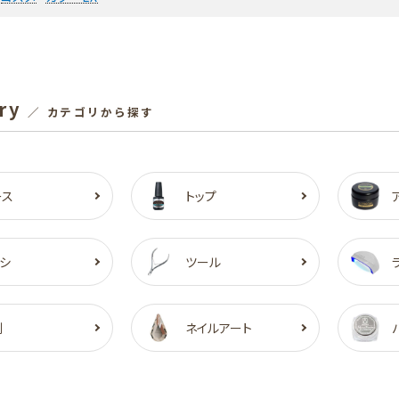
ry
／ カテゴリから探す
ース
トップ
シ
ツール
剤
ネイルアート