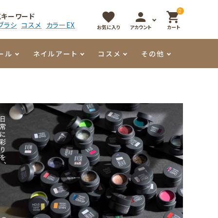
0
favorite
person
shopping_cart
気キーワード
ブラシ
コスメ
カラーEX
お気に入り
アカウント
カート
ール
ネイルアート
コスメ
その他
マイオーマイ
アート用ジェル
メロウ
プッシャー・ニッパー
パール・シェル
香水
3Dクレイジェル
容器・ポーチ
その他
メタリックジェル