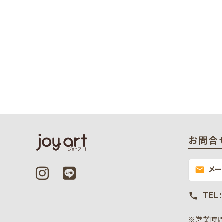
お問合
メ
mail
TEL 
call
※営業時