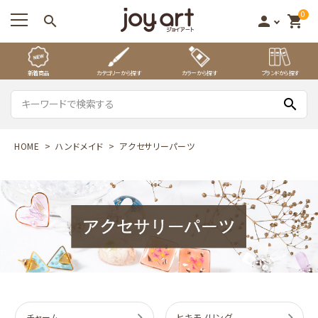
0
search
person
shopping_cart
新着商品
カテゴリーから探す
カラーから探す
ブランドから探す
search
HOME
ハンドメイド
アクセサリーパーツ
チャーム
ヒキモノリング