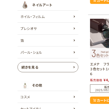
カート
ネイルアート
ホイル・フィルム
プレシオサ
箔
パール・シェル
エメナ フ
続きを見る
３色セット１
６
¥
4
販売価格
その他
販
2025/09/
コスメ
カート
セットアイテム