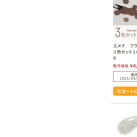
エメナ フ
３色セット１
８
¥
4
販売価格
販
2025/04/
カート