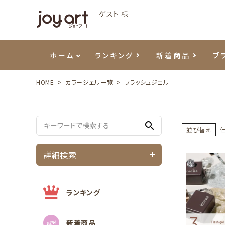
ゲスト 様
ホーム
ランキング
新着商品
ブ
HOME
カラージェル一覧
フラッシュジェル
ご利用ガイド
プリジェル
ベースジェル
カラーEX
筆・ブラシ
プレシオサ
ハンド・ボディケア
セットアイテム
よくあ
エメナ
トップ
プリジ
溶剤・
ホイル
スキン
エデュ
search
モアノ
ウェービージェル
ネイルケア用品
メタルパーツ
プリア
テラコ
ピンセ
パウダ
並び替え
詳細検索
マグネティジェル
ネイルマシン
マグネ
LEDラ
フラッシュジェル
シーナ
ランキング
新着商品