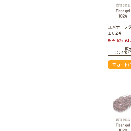
エメナ フ
１０２４
¥
1
販売価格
販
2024/07/
カート