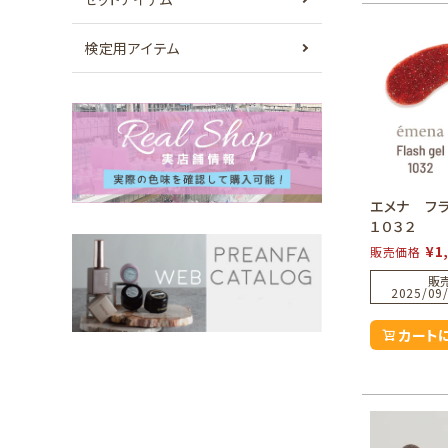
検定用アイテム
エメナ フ
１０３２
¥
1
販売価格
販
2025/09/
カート