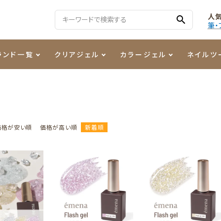
人
search
筆・
ランド一覧
クリアジェル
カラージェル
ネイルツ
る質問
ジェル
ェルミューズ
消毒・コットン
・フィルム
ケア・メイク
ケーター専用商品
シーナ
ノンワイプトップコート
カラーZ
ファイル・バッファー
箔
まつ毛アイテム
ジェルネイル技能検定商品
ンファ
ッタジェル
ット・シザー・スパチュラ
ー・フレーク
PREZMO
ニュアンスジェル
チャート・チップ関連
レジン・モールド
価格が安い順
価格が高い順
新着順
ティフラッシュジェル
イト
アートインク
その他ネイルツール
カラージェルポリッシュ
その他カラージェル