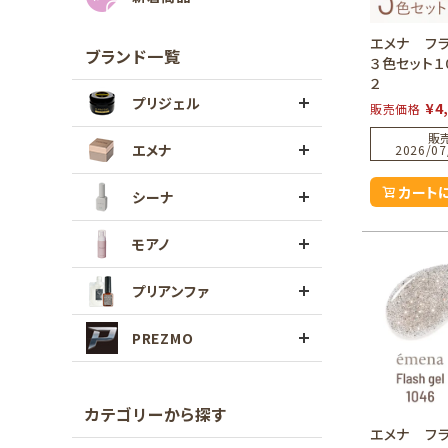
エメナ フ
ブランド一覧
３色セット１
２
プリジェル
¥
4
販売価格
販
エメナ
2026/07
カート
シーナ
モアノ
プリアンファ
PREZMO
カテゴリーから探す
エメナ フ