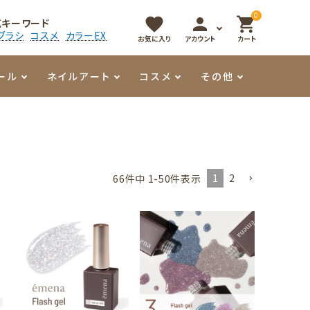
0
favorite
person
shopping_cart
気キーワード
ブラシ
コスメ
カラーEX
お気に入り
アカウント
カート
ール
ネイルアート
コスメ
その他
マイオーマイ
アート用ジェル
メロウ
プッシャー・ニッパー
パール・シェル
香水
3Dクレイジェル
容器・ポーチ
その他
1
2
66
件中
1
-
50
件表示
メタリックジェル