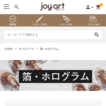
0
search
person
shopping_cart
新着商品
カテゴリーから探す
カラーから探す
ブランドから探す
search
HOME
ネイルアート
箔・ホログラム