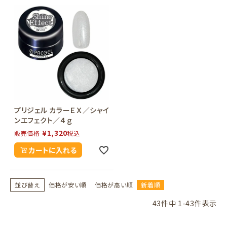
プリジェル カラーＥＸ／シャイ
ンエフェクト／４ｇ
¥
1,320
販売価格
税込
カートに入れる
並び替え
価格が安い順
価格が高い順
新着順
43
件中
1
-
43
件表示