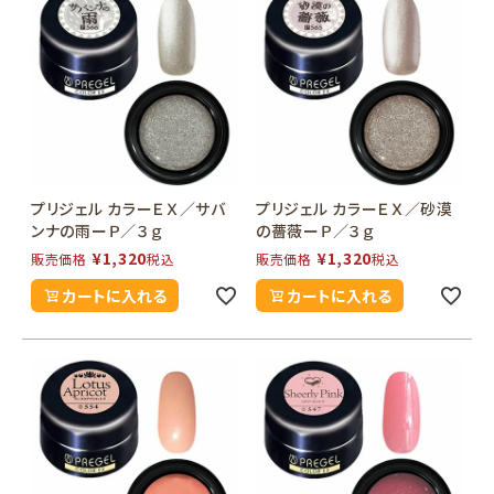
プリジェル カラーＥＸ／サバ
プリジェル カラーＥＸ／砂漠
ンナの雨ーＰ／３ｇ
の薔薇ーＰ／３ｇ
¥
1,320
¥
1,320
販売価格
税込
販売価格
税込
カートに入れる
カートに入れる