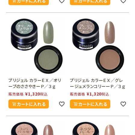
カートに入れる
カートに入れる
プリジェル カラーＥＸ／オリ
プリジェル カラーＥＸ／グレ
ーブのささやきーＰ／３ｇ
ージュメランコリーーＰ／３ｇ
¥
1,320
¥
1,320
販売価格
税込
販売価格
税込
カートに入れる
カートに入れる