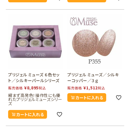
プリジェル ミューズ ６色セッ
プリジェル ミューズ／シルキ
ト／シルキーパールシリーズ
ーコッパー／３ｇ
¥
8,895
¥
1,512
販売価格
税込
販売価格
税込
縮まず高発色！操作性にも優
カートに入れる
れたプリジェルミューズシリー
ズ
カートに入れる