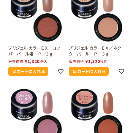
プリジェル カラーＥＸ／コッ
プリジェル カラーＥＸ／ネク
パーパール姫ーＰ／３ｇ
ターパールーＰ／３ｇ
¥
1,320
¥
1,320
販売価格
税込
販売価格
税込
カートに入れる
カートに入れる