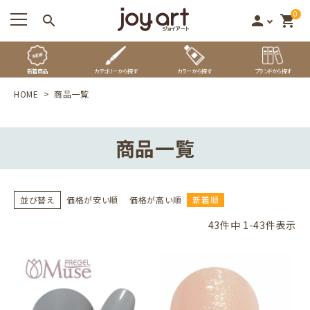
0
search
person
shopping_cart
新着商品
カテゴリーから探す
カラーから探す
ブランドから探す
HOME
商品一覧
商品一覧
並び替え
価格が安い順
価格が高い順
新着順
43
件中
1
-
43
件表示