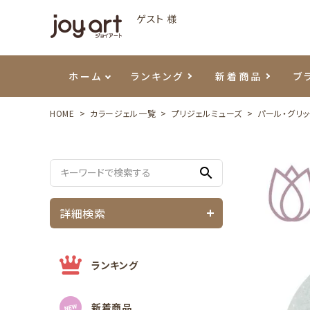
ゲスト 様
ホーム
ランキング
新着商品
ブ
HOME
カラージェル一覧
プリジェルミューズ
パール・グリ
ご利用ガイド
プリジェル
ベースジェル
カラーEX
筆・ブラシ
プレシオサ
ハンド・ボディケア
セットアイテム
よくあ
エメナ
トップ
プリジ
溶剤・
ホイル
スキン
エデュ
search
モアノ
ウェービージェル
ネイルケア用品
メタルパーツ
プリア
テラコ
ピンセ
パウダ
詳細検索
マグネティジェル
ネイルマシン
マグネ
LEDラ
フラッシュジェル
シーナ
ランキング
新着商品