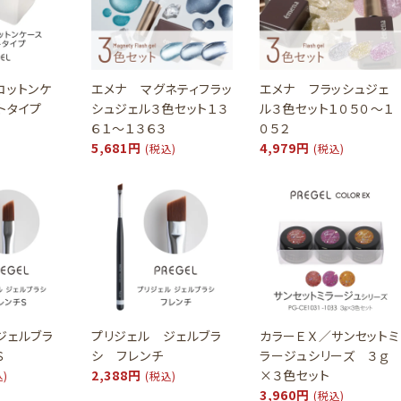
コットンケ
エメナ マグネティフラッ
エメナ フラッシュジェ
トタイプ
シュジェル３色セット１３
ル３色セット１０５０～１
６１～１３６３
０５２
5,681円
4,979円
(税込)
(税込)
ジェルブラ
プリジェル ジェルブラ
カラーＥＸ／サンセットミ
Ｓ
シ フレンチ
ラージュシリーズ ３ｇ
2,388円
×３色セット
込)
(税込)
3,960円
(税込)