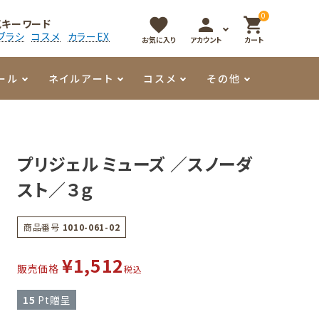
0
favorite
person
shopping_cart
気キーワード
ブラシ
コスメ
カラーEX
お気に入り
アカウント
カート
ール
ネイルアート
コスメ
その他
マイオーマイ
アート用ジェル
メロウ
プッシャー・ニッパー
パール・シェル
香水
プリジェル ミューズ ／スノーダ
3Dクレイジェル
容器・ポーチ
その他
スト／３ｇ
メタリックジェル
商品番号
1010-061-02
¥
1,512
販売価格
税込
15
Pt贈呈