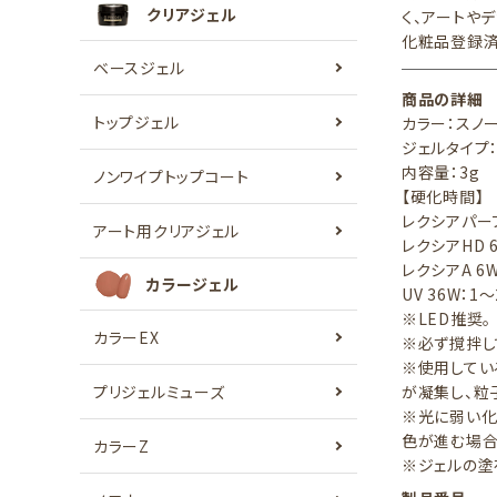
クリアジェル
く、アートや
化粧品登録済
ベースジェル
商品の詳細
トップジェル
カラー：スノ
ジェルタイ
内容量：3g
ノンワイプトップコート
【硬化時間】
レクシアパーフ
アート用クリアジェル
レクシアHD 
レクシアA 6W
カラージェル
UV 36W：1
※LED推奨。
カラーEX
※必ず撹拌し
※使用してい
プリジェルミューズ
が凝集し、粒
※光に弱い化
色が進む場合
カラーZ
※ジェルの塗