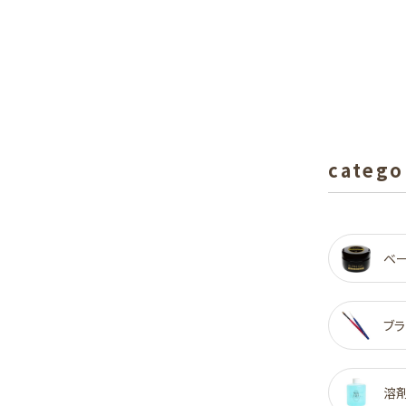
catego
ベ
ブラ
溶