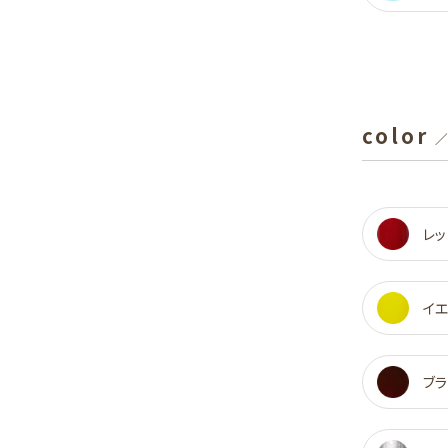
color
／
レッ
イ
ブラ