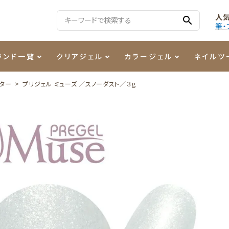
人
search
筆・
ランド一覧
クリアジェル
カラージェル
ネイルツ
ッター
プリジェル ミューズ ／スノーダスト／３ｇ
る質問
ジェル
ェルミューズ
消毒・コットン
・フィルム
ケア・メイク
ケーター専用商品
シーナ
ノンワイプトップコート
カラーZ
ファイル・バッファー
箔
まつ毛アイテム
ジェルネイル技能検定商品
ンファ
ッタジェル
ット・シザー・スパチュラ
ー・フレーク
PREZMO
ニュアンスジェル
チャート・チップ関連
レジン・モールド
ティフラッシュジェル
イト
アートインク
その他ネイルツール
カラージェルポリッシュ
その他カラージェル