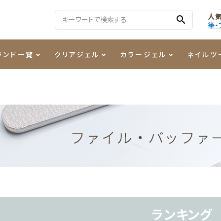
人
search
筆・
ランド一覧
クリアジェル
カラージェル
ネイルツ
る質問
ジェル
ェルミューズ
消毒・コットン
・フィルム
ケア・メイク
ケーター専用商品
シーナ
ノンワイプトップコート
カラーZ
ファイル・バッファー
箔
まつ毛アイテム
ジェルネイル技能検定商品
ンファ
ッタジェル
ット・シザー・スパチュラ
ー・フレーク
PREZMO
ニュアンスジェル
チャート・チップ関連
レジン・モールド
ティフラッシュジェル
イト
アートインク
その他ネイルツール
カラージェルポリッシュ
その他カラージェル
ランキング