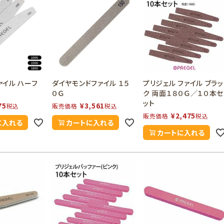
ファイル ハーフ
ダイヤモンドファイル １５
プリジェル ファイル ブラッ
０Ｇ
ク 両面１８０Ｇ／１０本セ
ット
75
¥
3,561
税込
販売価格
税込
¥
2,475
販売価格
税込
に入れる
カートに入れる
カートに入れる