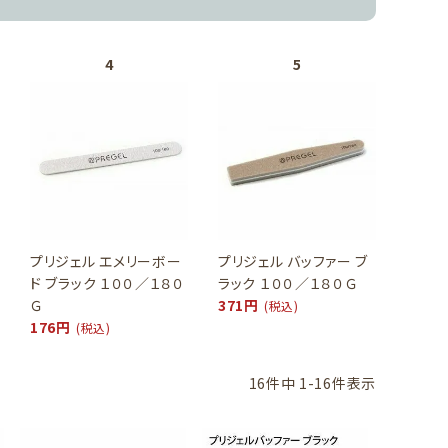
プリジェル エメリーボー
プリジェル バッファー ブ
ド ブラック １００／１８０
ラック １００／１８０Ｇ
Ｇ
371円
(税込)
176円
(税込)
16
件中
1
-
16
件表示