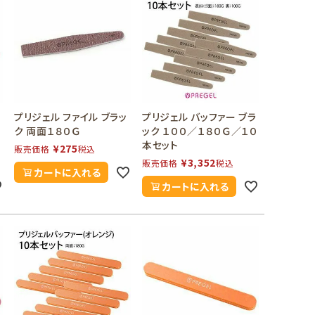
プリジェル ファイル ブラッ
プリジェル バッファー ブラ
ク 両面１８０Ｇ
ック １００／１８０Ｇ／１０
本セット
¥
275
販売価格
税込
¥
3,352
販売価格
税込
カートに入れる
カートに入れる