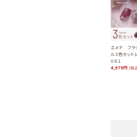
エメナ フラ
ル３色セット
０６１
4,979円
(税