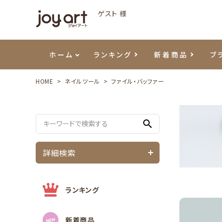
ゲスト 様
ホーム
ランキング
新着商品
ブ
HOME
ネイルツール
ファイル・バッファー
ご利用ガイド
プリジェル
ベースジェル
カラーEX
筆・ブラシ
プレシオサ
ハンド・ボディケア
セットアイテム
よくあ
エメナ
トップ
プリジ
溶剤・
ホイル
スキン
エデュ
search
モアノ
ウェービージェル
ネイルケア用品
メタルパーツ
プリア
テラコ
ピンセ
パウダ
詳細検索
マグネティジェル
ネイルマシン
マグネ
LEDラ
フラッシュジェル
シーナ
ランキング
新着商品