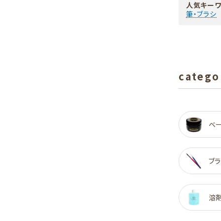
人気キーワ
筆・ブラシ
catego
ベ
ブラ
溶