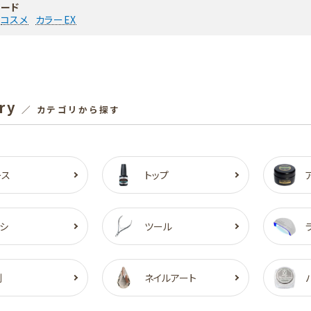
ード
コスメ
カラーEX
ry
／ カテゴリから探す
ース
トップ
シ
ツール
剤
ネイルアート