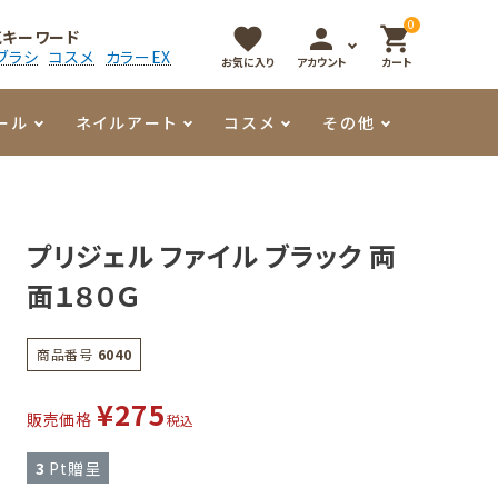
0
favorite
person
shopping_cart
気キーワード
ブラシ
コスメ
カラーEX
お気に入り
アカウント
カート
ール
ネイルアート
コスメ
その他
マイオーマイ
アート用ジェル
メロウ
プッシャー・ニッパー
パール・シェル
香水
プリジェル ファイル ブラック 両
3Dクレイジェル
容器・ポーチ
その他
面１８０Ｇ
メタリックジェル
商品番号
6040
¥
275
販売価格
税込
3
Pt贈呈