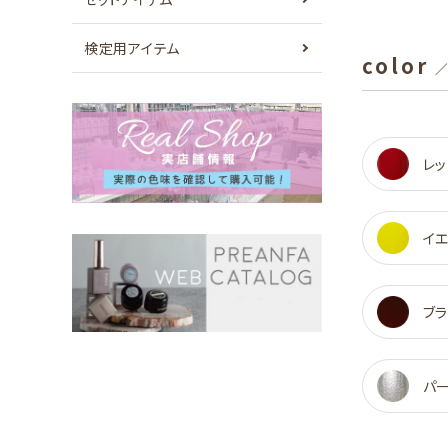
検定用アイテム
color
／
レッ
イ
ブラ
パ