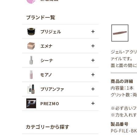
ブランド一覧
プリジェル
エメナ
ジェル・アク
ァイルです。
シーナ
面と面の間に
モアノ
商品の詳細
内容量：1本
プリアンファ
グリット数：両
PREZMO
※必ず古いフ
※力を入れす
製品番号
カテゴリーから探す
PG-FILE-B