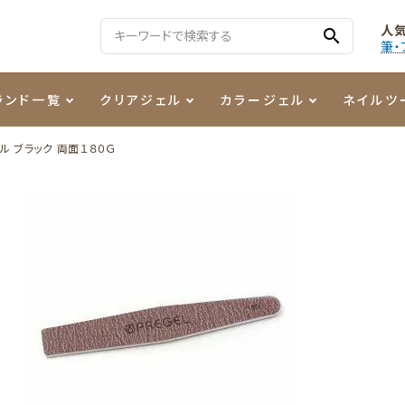
人
search
筆・
ランド一覧
クリアジェル
カラージェル
ネイルツ
ル ブラック 両面１８０Ｇ
る質問
ジェル
ェルミューズ
消毒・コットン
・フィルム
ケア・メイク
ケーター専用商品
シーナ
ノンワイプトップコート
カラーZ
ファイル・バッファー
箔
まつ毛アイテム
ジェルネイル技能検定商品
ンファ
ッタジェル
ット・シザー・スパチュラ
ー・フレーク
PREZMO
ニュアンスジェル
チャート・チップ関連
レジン・モールド
ティフラッシュジェル
イト
アートインク
その他ネイルツール
カラージェルポリッシュ
その他カラージェル