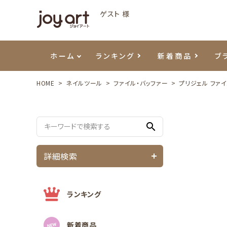
ゲスト 様
ホーム
ランキング
新着商品
ブ
HOME
ネイルツール
ファイル・バッファー
プリジェル ファイ
ご利用ガイド
プリジェル
ベースジェル
カラーEX
筆・ブラシ
プレシオサ
ハンド・ボディケア
セットアイテム
よくあ
エメナ
トップ
プリジ
溶剤・
ホイル
スキン
エデュ
search
モアノ
ウェービージェル
ネイルケア用品
メタルパーツ
プリア
テラコ
ピンセ
パウダ
詳細検索
マグネティジェル
ネイルマシン
マグネ
LEDラ
フラッシュジェル
シーナ
ランキング
新着商品