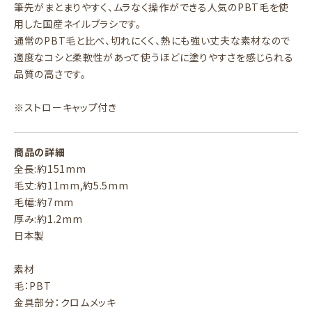
筆先がまとまりやすく、ムラなく操作ができる人気のPBT毛を使
用した国産ネイルブラシです。
通常のPBT毛と比べ、切れにくく、熱にも強い丈夫な素材なので
適度なコシと柔軟性があって使うほどに塗りやすさを感じられる
品質の高さです。
※ストローキャップ付き
商品の詳細
全長:約151mm
毛丈:約11mm,約5.5mm
毛幅:約7mm
厚み:約1.2mm
日本製
素材
毛：PBT
金具部分：クロムメッキ