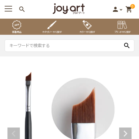
0
search
person
shopping_cart
新着商品
カテゴリーから探す
カラーから探す
ブランドから探す
search