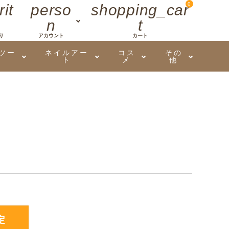
0
rit
perso
shopping_car
n
t
り
アカウント
カート
ツー
ネイルアー
コス
その
ト
メ
他
マイオーマイ
アート用ジェル
メロウ
プッシャー・ニッパー
パール・シェル
香水
3Dクレイジェル
容器・ポーチ
その他
メタリックジェル
定