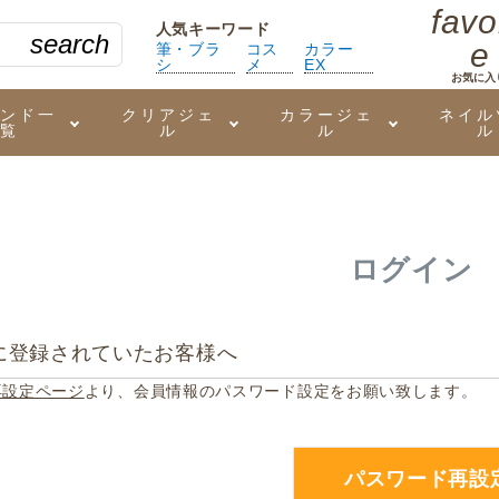
favo
人気キーワード
search
e
筆・ブラ
コス
カラー
シ
メ
EX
お気に入
ランド一
クリアジェ
カラージェ
ネイル
覧
ル
ル
ル
る質問
ジェル
ェルミューズ
消毒・コットン
・フィルム
ケア・メイク
ケーター専用商品
シーナ
ノンワイプトップコート
カラーZ
ファイル・バッファー
箔
まつ毛アイテム
ジェルネイル技能検定商品
ログイン
ンファ
ッタジェル
ット・シザー・スパチュラ
ー・フレーク
PREZMO
ニュアンスジェル
チャート・チップ関連
レジン・モールド
に登録されていたお客様へ
ティフラッシュジェル
イト
アートインク
その他ネイルツール
再設定ページ
より、会員情報のパスワード設定をお願い致します。
カラージェルポリッシュ
その他カラージェル
パスワード再設