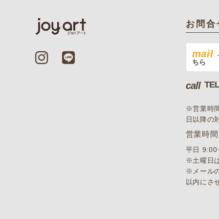
お問合
mail
ちら
TEL
call
※営業時
日以降の
営業時間
平日 9:0
※土曜日
※メール
以内にさ