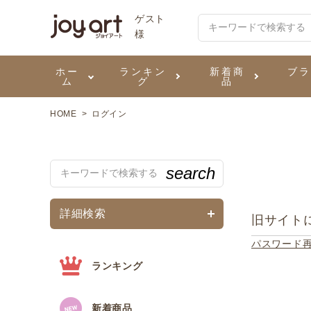
ゲスト
様
ホー
ランキン
新着商
ブ
ム
グ
品
HOME
ログイン
ご利用ガイド
プリジェル
ベースジェル
カラーEX
筆・ブラシ
プレシオサ
ハンド・ボディケア
セットアイテム
よくあ
エメナ
トップ
プリジ
溶剤・
ホイル
スキン
エデュ
search
モアノ
ウェービージェル
ネイルケア用品
メタルパーツ
プリア
テラコ
ピンセ
パウダ
詳細検索
マグネティジェル
ネイルマシン
旧サイト
マグネ
LEDラ
パスワード
フラッシュジェル
シーナ
ランキング
新着商品