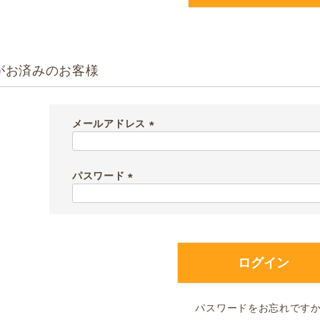
がお済みのお客様
メールアドレス
(
必
須
パスワード
)
(
必
須
)
ログイン
パスワードをお忘れです