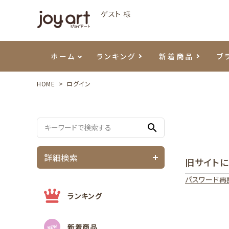
ゲスト 様
ホーム
ランキング
新着商品
ブ
HOME
ログイン
ご利用ガイド
プリジェル
ベースジェル
カラーEX
筆・ブラシ
プレシオサ
ハンド・ボディケア
セットアイテム
よくあ
エメナ
トップ
プリジ
溶剤・
ホイル
スキン
エデュ
search
モアノ
ウェービージェル
ネイルケア用品
メタルパーツ
プリア
テラコ
ピンセ
パウダ
詳細検索
旧サイト
マグネティジェル
ネイルマシン
マグネ
LEDラ
パスワード再
フラッシュジェル
シーナ
ランキング
新着商品