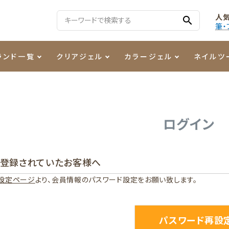
人
search
筆・
ランド一覧
クリアジェル
カラージェル
ネイルツ
る質問
ジェル
ェルミューズ
消毒・コットン
・フィルム
ケア・メイク
ケーター専用商品
シーナ
ノンワイプトップコート
カラーZ
ファイル・バッファー
箔
まつ毛アイテム
ジェルネイル技能検定商品
ログイン
ンファ
ッタジェル
ット・シザー・スパチュラ
ー・フレーク
PREZMO
ニュアンスジェル
チャート・チップ関連
レジン・モールド
に登録されていたお客様へ
ティフラッシュジェル
イト
アートインク
その他ネイルツール
設定ページ
より、会員情報のパスワード設定をお願い致します。
カラージェルポリッシュ
その他カラージェル
パスワード再設