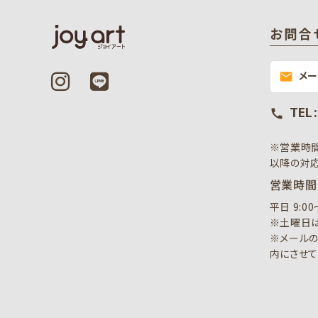
お問合
メ
mail
TEL 
call
※営業時
以降の対応
営業時間
平日 9:0
※土曜日は
※メールの
内にさせて