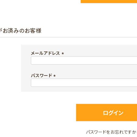
がお済みのお客様
メールアドレス
(
必
パスワード
須
)
(
必
須
)
ログイン
パスワードをお忘れですか