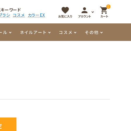
0
favorite
person
shopping_cart
気キーワード
ブラシ
コスメ
カラーEX
お気に入り
アカウント
カート
ール
ネイルアート
コスメ
その他
マイオーマイ
アート用ジェル
メロウ
プッシャー・ニッパー
パール・シェル
香水
3Dクレイジェル
容器・ポーチ
その他
メタリックジェル
定